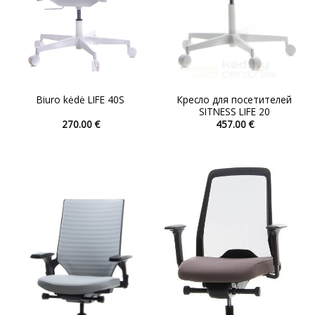
Кресло для посетителей
Biuro kėdė LIFE 40S
SITNESS LIFE 20
270.00
€
457.00
€
Этот
Этот
товар
товар
имеет
имеет
несколько
несколько
вариаций.
вариаций.
Опции
Опции
можно
можно
выбрать
выбрать
на
на
странице
странице
товара.
товара.