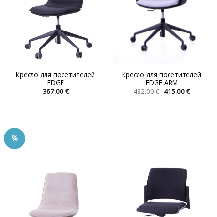
Кресло для посетителей
Кресло для посетителей
EDGE
EDGE ARM
Первоначальна
Текуща
367.00
€
482.00
€
415.00
€
цена
цена:
Этот
Этот
составляла
415.00 €.
товар
товар
482.00 €.
имеет
имеет
несколько
несколько
%
вариаций.
вариаций.
Опции
Опции
можно
можно
выбрать
выбрать
на
на
странице
странице
товара.
товара.