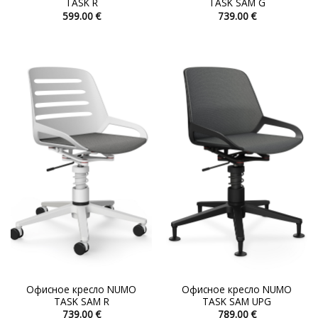
TASK R
TASK SAM G
599.00
€
739.00
€
Этот
Этот
товар
товар
имеет
имеет
несколько
несколько
вариаций.
вариаций.
Опции
Опции
можно
можно
выбрать
выбрать
на
на
странице
странице
товара.
товара.
Офисное кресло NUMO
Офисное кресло NUMO
TASK SAM R
TASK SAM UPG
739.00
€
789.00
€