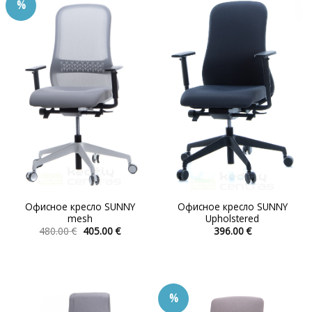
%
вариаций.
Опции
можно
выбрать
на
странице
товара.
Офисное кресло SUNNY
Офисное кресло SUNNY
mesh
Upholstered
Первоначальная
Текущая
480.00
€
405.00
€
396.00
€
цена
цена:
Этот
Этот
составляла
405.00 €.
товар
товар
480.00 €.
имеет
имеет
несколько
несколько
%
вариаций.
вариаций.