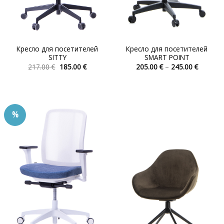
Кресло для посетителей
Кресло для посетителей
SITTY
SMART POINT
Первоначальная
Текущая
Диапаз
217.00
€
185.00
€
205.00
€
–
245.00
€
цена
цена:
цен:
Этот
Этот
составляла
185.00 €.
205.00 
товар
товар
217.00 €.
–
245.00 
имеет
имеет
несколько
несколько
%
вариаций.
вариаций.
Опции
Опции
можно
можно
выбрать
выбрать
на
на
странице
странице
товара.
товара.