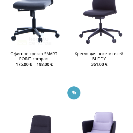
Офисное кресло SMART
Кресло для посетителей
POINT compact
BUDDY
Диапазон
175.00
€
–
198.00
€
361.00
€
цен:
Этот
Этот
175.00 €
товар
товар
–
198.00 €
имеет
имеет
несколько
несколько
%
вариаций.
вариаций.
Опции
Опции
можно
можно
выбрать
выбрать
на
на
странице
странице
товара.
товара.