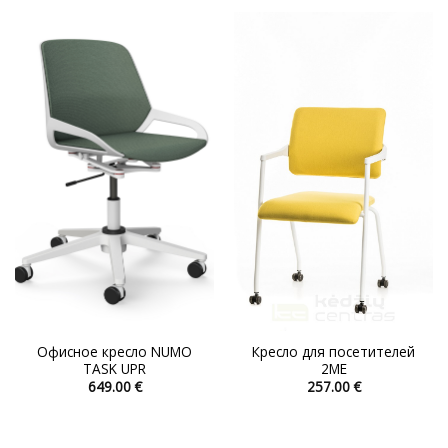
товар
товар
имеет
имеет
несколько
несколько
вариаций.
вариаций.
Опции
Опции
можно
можно
выбрать
выбрать
на
на
странице
странице
товара.
товара.
Офисное кресло NUMO
Кресло для посетителей
TASK UPR
2ME
649.00
€
257.00
€
Этот
Этот
товар
товар
имеет
имеет