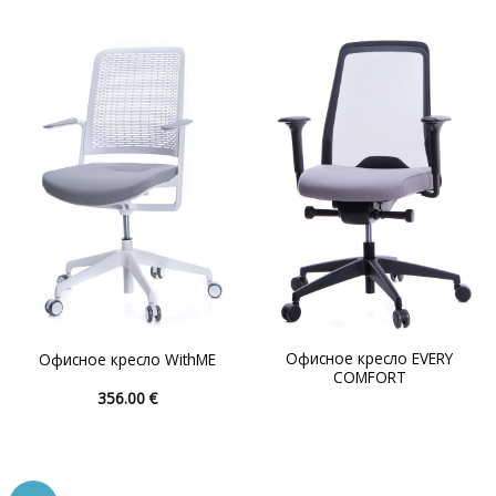
несколько
несколько
вариаций.
вариаций.
Опции
Опции
можно
можно
выбрать
выбрать
на
на
странице
странице
товара.
товара.
Офисное кресло EVERY
Офисное кресло WithME
COMFORT
356.00
€
Этот
товар
имеет
несколько