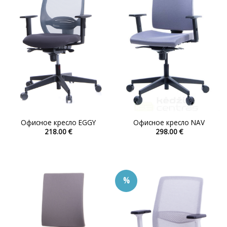
выбрать
выбрать
на
на
странице
странице
товара.
товара.
Офисное кресло EGGY
Офисное кресло NAV
218.00
€
298.00
€
Этот
Этот
товар
товар
имеет
имеет
несколько
несколько
%
вариаций.
вариаций.
Опции
Опции
можно
можно
выбрать
выбрать
на
на