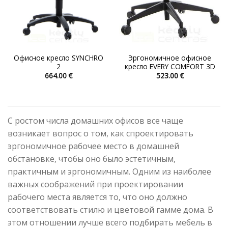
Офисное кресло SYNCHRO
Эргономичное офисное
2
кресло EVERY COMFORT 3D
664.00
€
523.00
€
Этот
Этот
товар
товар
имеет
имеет
несколько
несколько
С ростом числа домашних офисов все чаще
вариаций.
вариаций.
возникает вопрос о том, как спроектировать
Опции
Опции
эргономичное рабочее место в домашней
можно
можно
обстановке, чтобы оно было эстетичным,
выбрать
выбрать
на
на
практичным и эргономичным. Одним из наиболее
странице
странице
важных соображений при проектировании
товара.
товара.
рабочего места является то, что оно должно
соответствовать стилю и цветовой гамме дома. В
этом отношении лучше всего подбирать мебель в