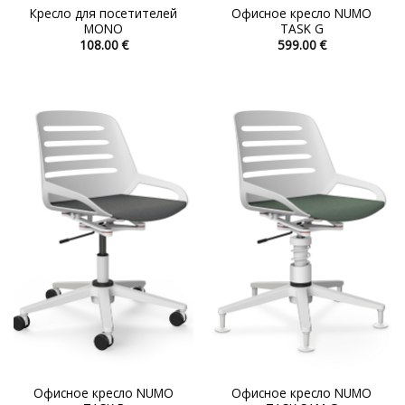
Кресло для посетителей
Офисное кресло NUMO
MONO
TASK G
108.00
€
599.00
€
Этот
Этот
товар
товар
имеет
имеет
несколько
несколько
вариаций.
вариаций.
Опции
Опции
можно
можно
выбрать
выбрать
на
на
странице
странице
товара.
товара.
Офисное кресло NUMO
Офисное кресло NUMO