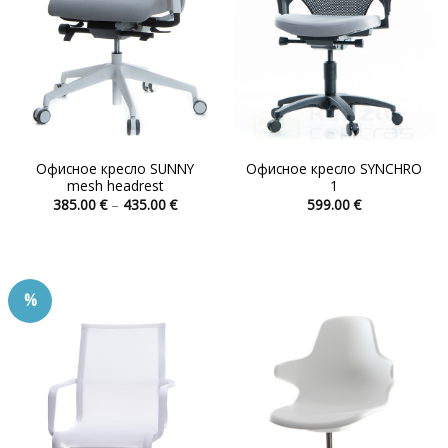
товара.
товара.
Офисное кресло SUNNY
Офисное кресло SYNCHRO
mesh headrest
1
Диапазон
385.00
€
–
435.00
€
599.00
€
цен:
Этот
Этот
385.00 €
товар
товар
–
435.00 €
имеет
имеет
несколько
несколько
%
вариаций.
вариаций.
Опции
Опции
можно
можно
выбрать
выбрать
на
на
странице
странице
товара.
товара.