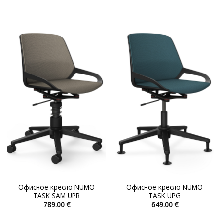
Этот
Этот
товар
товар
имеет
имеет
несколько
несколько
вариаций.
вариаций.
Опции
Опции
можно
можно
выбрать
выбрать
на
на
странице
странице
товара.
товара.
Офисное кресло NUMO
Офисное кресло NUMO
TASK SAM UPR
TASK UPG
789.00
€
649.00
€
Этот
Этот