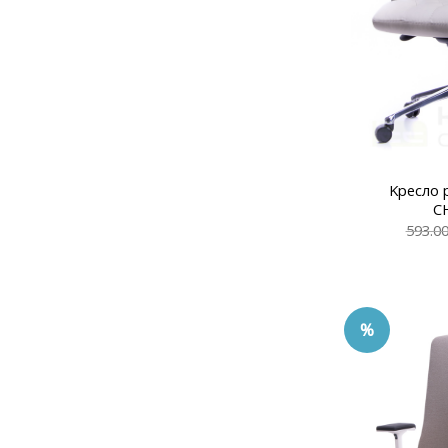
Kресло 
C
593.0
%