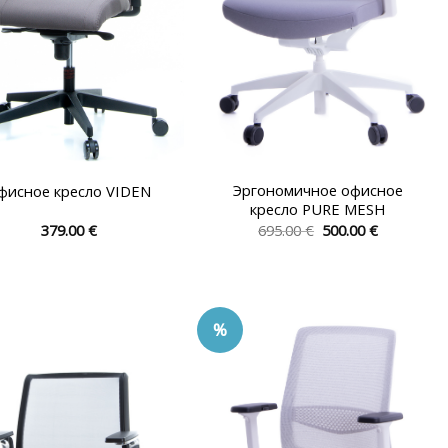
Эргономичное офисное
фисное кресло VIDEN
кресло PURE MESH
Первоначальная
Текущая
379.00
€
695.00
€
500.00
€
цена
цена:
Этот
Этот
составляла
500.00 €.
товар
товар
695.00 €.
имеет
имеет
несколько
несколько
%
вариаций.
вариаций.
Опции
Опции
можно
можно
выбрать
выбрать
на
на