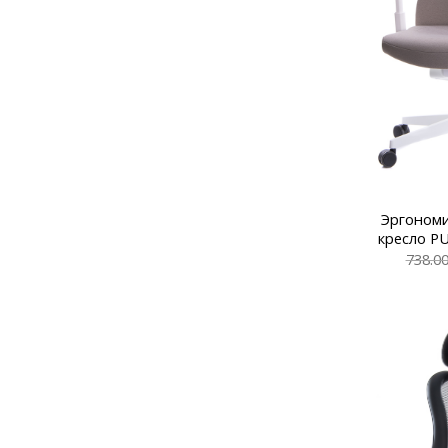
Эргоном
кресло PU
738.0