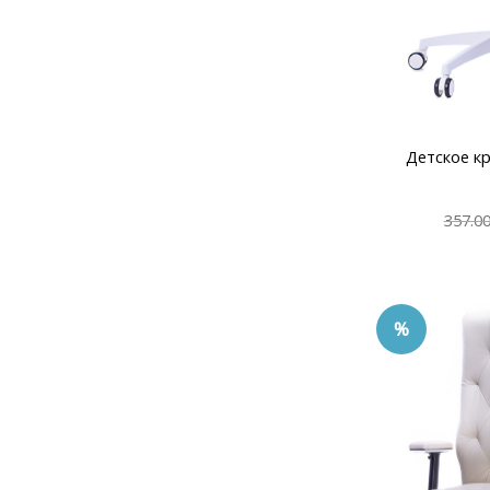
Детское кр
357.0
%