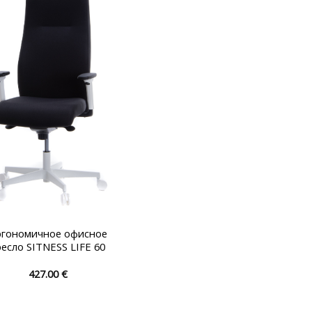
вариаций.
вариаций.
Опции
Опции
можно
можно
выбрать
выбрать
на
на
странице
странице
товара.
товара.
ргономичное офисное
ресло SITNESS LIFE 60
427.00
€
Этот
товар