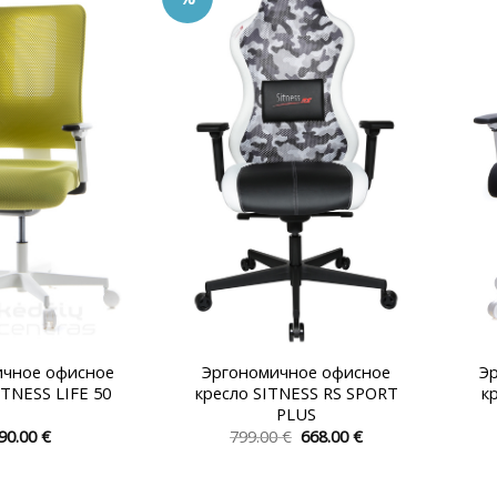
вариаций.
вариаций.
Опции
Опции
можно
можно
выбрать
выбрать
на
на
странице
странице
товара.
товара.
ичное офисное
Эргономичное офисное
Э
ITNESS LIFE 50
кресло SITNESS RS SPORT
к
PLUS
Первоначальная
Текущая
90.00
€
799.00
€
668.00
€
цена
цена:
Этот
Этот
составляла
668.00 €.
товар
товар
799.00 €.