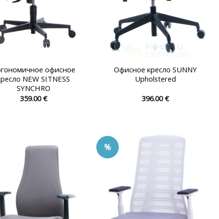
ргономичное офисное
Офисное кресло SUNNY
кресло NEW SITNESS
Upholstered
SYNCHRO
359.00
€
396.00
€
Этот
Этот
товар
товар
имеет
имеет
несколько
несколько
%
вариаций.
вариаций.
Опции
Опции
можно
можно
выбрать
выбрать
на
на
странице
странице
товара.
товара.