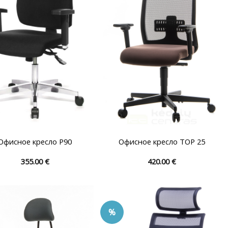
выбрать
выбрать
на
на
странице
странице
товара.
товара.
Офисное кресло P90
Офисное кресло TOP 25
355.00
€
420.00
€
Этот
Этот
товар
товар
имеет
имеет
несколько
несколько
%
вариаций.
вариаций.