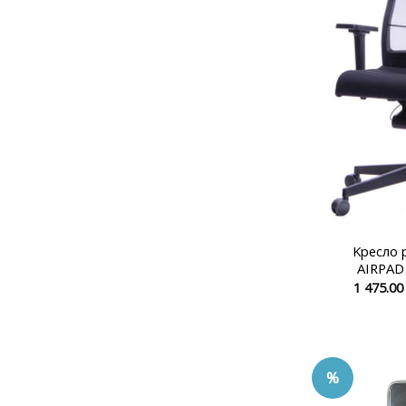
Kресло 
AIRPAD 
1 475.0
%