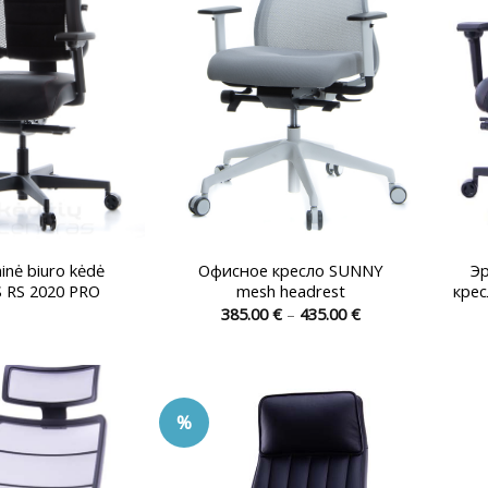
на
на
странице
странице
товара.
товара.
nė biuro kėdė
Офисное кресло SUNNY
Э
 RS 2020 PRO
mesh headrest
крес
Диапазон
385.00
€
–
435.00
€
цен:
Этот
Этот
385.00 €
товар
товар
–
435.00 €
имеет
имеет
несколько
несколько
%
вариаций.
вариаций.
Опции
Опции
можно
можно