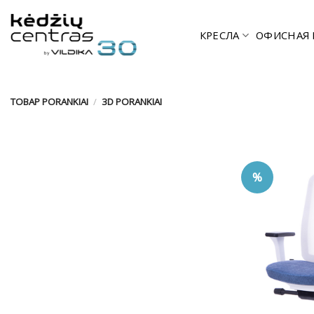
Skip
to
КРЕСЛА
ОФИСНАЯ 
content
ТОВАР PORANKIAI
/
3D PORANKIAI
%