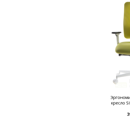
Эргоном
кресло S
3