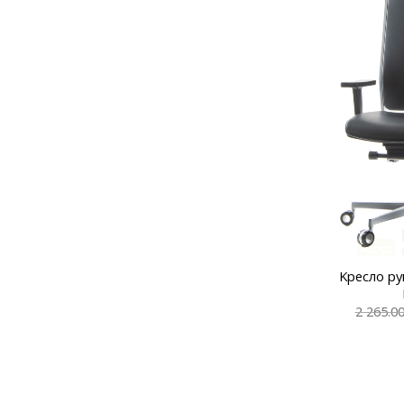
Kресло р
2 265.0