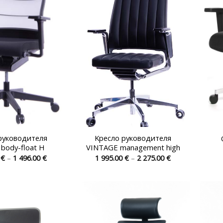
выбрать
выбрать
на
на
странице
странице
товара.
товара.
руководителя
Kресло руководителя
body-float H
VINTAGE management high
Диапазон
Диапазон
0
€
–
1 496.00
€
1 995.00
€
–
2 275.00
€
цен:
цен:
Этот
Этот
1
1
товар
товар
475.00 €
995.00 €
–
–
имеет
имеет
1
2
496.00 €
275.00 €
несколько
несколько
вариаций.
вариаций.