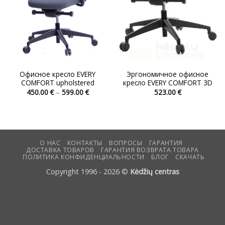
Офисное кресло EVERY
Эргономичное офисное
COMFORT upholstered
кресло EVERY COMFORT 3D
Диапазон
450.00
€
–
599.00
€
523.00
€
цен:
Этот
Этот
450.00 €
товар
товар
–
599.00 €
имеет
имеет
несколько
несколько
вариаций.
вариаций.
О НАС
КОНТАКТЫ
ВОПРОСЫ
ГАРАНТИЯ
ДОСТАВКА ТОВАРОВ
ГАРАНТИЯ ВОЗВРАТА ТОВАРА
Опции
Опции
ПОЛИТИКА КОНФИДЕНЦИАЛЬНОСТИ
БЛОГ
СКАЧАТЬ
можно
можно
Copyright 1996 - 2026 ©
Kėdžių centras
выбрать
выбрать
на
на
странице
странице
товара.
товара.