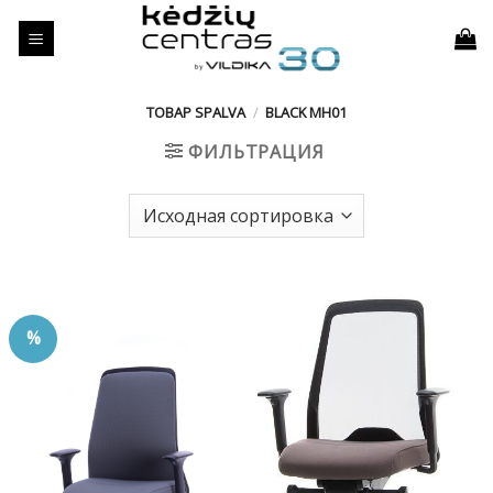
Skip
to
content
ТОВАР SPALVA
/
BLACK MH01
ФИЛЬТРАЦИЯ
%