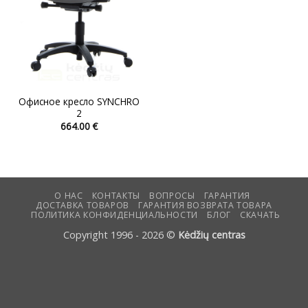
Офисное кресло SYNCHRO
2
664.00
€
Этот
товар
имеет
несколько
вариаций.
О НАС
КОНТАКТЫ
ВОПРОСЫ
ГАРАНТИЯ
ДОСТАВКА ТОВАРОВ
ГАРАНТИЯ ВОЗВРАТА ТОВАРА
Опции
ПОЛИТИКА КОНФИДЕНЦИАЛЬНОСТИ
БЛОГ
СКАЧАТЬ
можно
Copyright 1996 - 2026 ©
Kėdžių centras
выбрать
на
странице
товара.