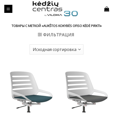
Skip
to
content
ТОВАРЫ С МЕТКОЙ «AUKŠTOS KOKYBĖS OFISO KĖDĖ PIRKTI»
ФИЛЬТРАЦИЯ