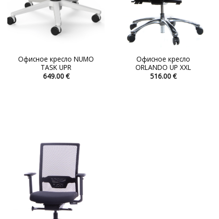
Офисное кресло NUMO
Офисное кресло
TASK UPR
ORLANDO UP XXL
649.00
€
516.00
€
Этот
Этот
товар
товар
имеет
имеет
несколько
несколько
вариаций.
вариаций.
Опции
Опции
можно
можно
выбрать
выбрать
на
на
странице
странице
товара.
товара.