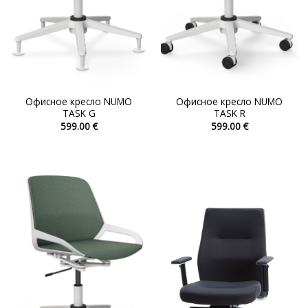
Офисное кресло NUMO
Офисное кресло NUMO
TASK G
TASK R
599.00
€
599.00
€
Этот
Этот
товар
товар
имеет
имеет
несколько
несколько
вариаций.
вариаций.
Опции
Опции
можно
можно
выбрать
выбрать
на
на
странице
странице
товара.
товара.