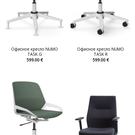
Офисное кресло NUMO
Офисное кресло NUMO
TASK G
TASK R
599.00
€
599.00
€
Этот
Этот
товар
товар
имеет
имеет
несколько
несколько
вариаций.
вариаций.
Опции
Опции
можно
можно
выбрать
выбрать
на
на
странице
странице
товара.
товара.