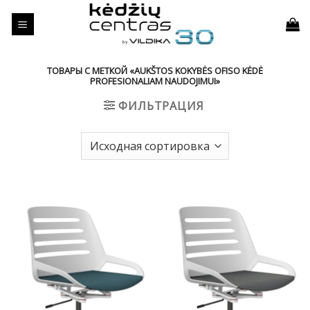
Skip
to
content
ТОВАРЫ С МЕТКОЙ «AUKŠTOS KOKYBĖS OFISO KĖDĖ
PROFESIONALIAM NAUDOJIMUI»
ФИЛЬТРАЦИЯ