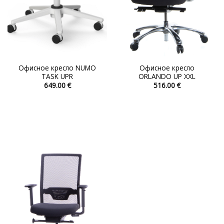
Офисное кресло NUMO
Офисное кресло
TASK UPR
ORLANDO UP XXL
649.00
€
516.00
€
Этот
Этот
товар
товар
имеет
имеет
несколько
несколько
вариаций.
вариаций.
Опции
Опции
можно
можно
выбрать
выбрать
на
на
странице
странице
товара.
товара.