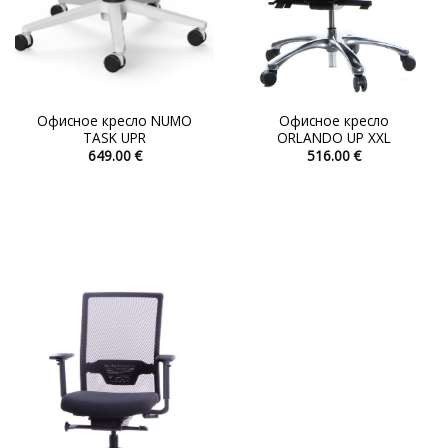
Офисное кресло NUMO
Офисное кресло
TASK UPR
ORLANDO UP XXL
649.00
€
516.00
€
Этот
Этот
товар
товар
имеет
имеет
несколько
несколько
вариаций.
вариаций.
Опции
Опции
можно
можно
выбрать
выбрать
на
на
странице
странице
товара.
товара.