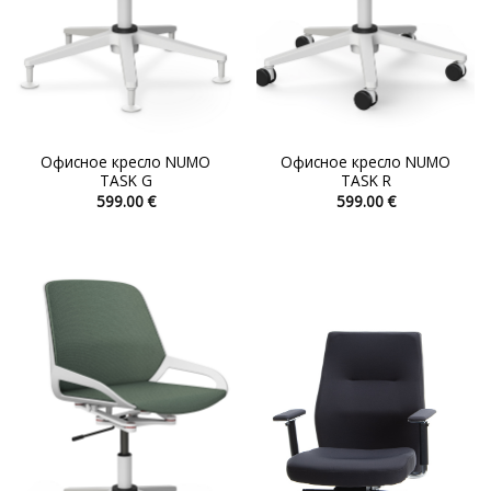
Офисное кресло NUMO
Офисное кресло NUMO
TASK G
TASK R
599.00
€
599.00
€
Этот
Этот
товар
товар
имеет
имеет
несколько
несколько
вариаций.
вариаций.
Опции
Опции
можно
можно
выбрать
выбрать
на
на
странице
странице
товара.
товара.