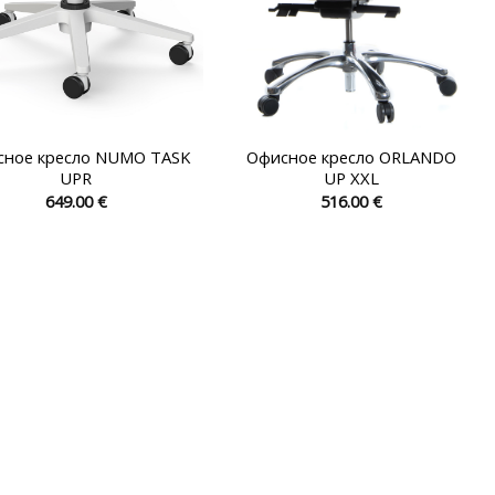
сное кресло NUMO TASK
Офисное кресло ORLANDO
UPR
UP XXL
649.00
€
516.00
€
Этот
Этот
товар
товар
имеет
имеет
несколько
несколько
вариаций.
вариаций.
Опции
Опции
можно
можно
выбрать
выбрать
на
на
странице
странице
товара.
товара.