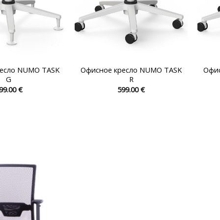
ресло NUMO TASK
Офисное кресло NUMO TASK
Офи
G
R
99.00
€
599.00
€
Этот
Этот
товар
товар
имеет
имеет
несколько
несколько
вариаций.
вариаций.
Опции
Опции
можно
можно
выбрать
выбрать
на
на
странице
странице
товара.
товара.