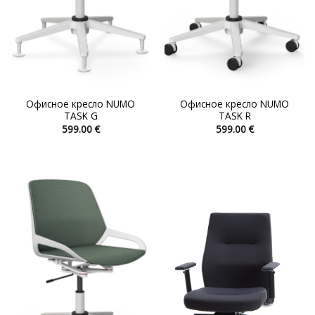
Офисное кресло NUMO
Офисное кресло NUMO
TASK G
TASK R
599.00
€
599.00
€
Этот
Этот
товар
товар
имеет
имеет
несколько
несколько
вариаций.
вариаций.
Опции
Опции
можно
можно
выбрать
выбрать
на
на
странице
странице
товара.
товара.