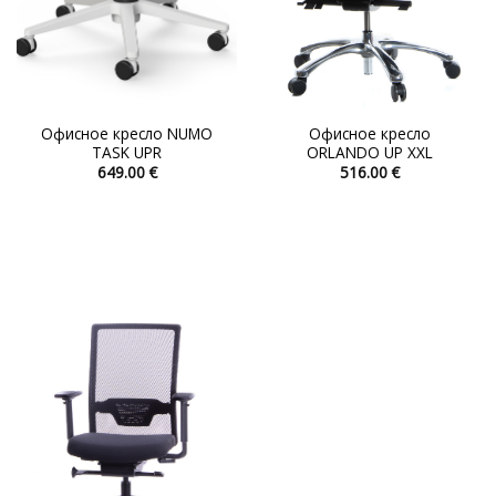
Офисное кресло NUMO
Офисное кресло
TASK UPR
ORLANDO UP XXL
649.00
€
516.00
€
Этот
Этот
товар
товар
имеет
имеет
несколько
несколько
вариаций.
вариаций.
Опции
Опции
можно
можно
выбрать
выбрать
на
на
странице
странице
товара.
товара.