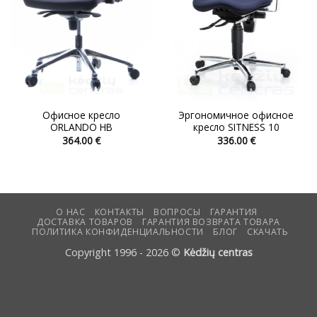
Офисное кресло
Эргономичное офисное
ORLANDO HB
кресло SITNESS 10
364.00
€
336.00
€
Этот
Этот
товар
товар
имеет
имеет
несколько
несколько
вариаций.
вариаций.
О НАС
КОНТАКТЫ
ВОПРОСЫ
ГАРАНТИЯ
ДОСТАВКА ТОВАРОВ
ГАРАНТИЯ ВОЗВРАТА ТОВАРА
Опции
Опции
ПОЛИТИКА КОНФИДЕНЦИАЛЬНОСТИ
БЛОГ
СКАЧАТЬ
можно
можно
Copyright 1996 - 2026 ©
Kėdžių centras
выбрать
выбрать
на
на
странице
странице
товара.
товара.