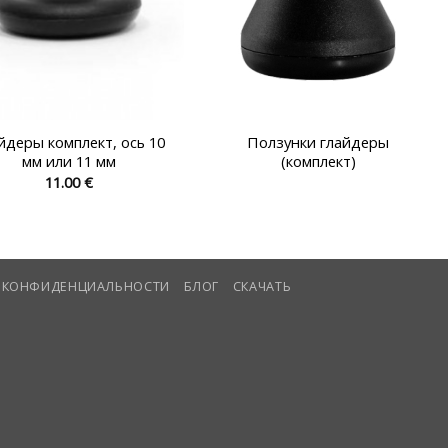
йдеры комплект, ось 10
Ползунки глайдеры
мм или 11 мм
(комплект)
11.00
€
Этот
Этот
товар
товар
имеет
имеет
несколько
несколько
 КОНФИДЕНЦИАЛЬНОСТИ
БЛОГ
СКАЧАТЬ
вариаций.
вариаций.
Опции
Опции
можно
можно
выбрать
выбрать
на
на
странице
странице
товара.
товара.