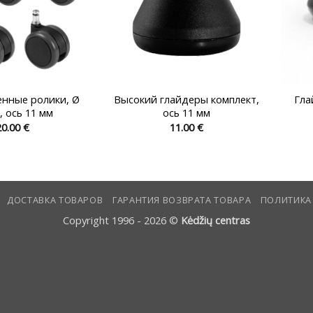
нные ролики, Ø
Bысокий глайдеры комплект,
Гла
, ось 11 мм
ось 11 мм
20.00
€
11.00
€
Этот
товар
имеет
несколько
ДОСТАВКА ТОВАРОВ
ГАРАНТИЯ ВОЗВРАТА ТОВАРА
ПОЛИТИКА
вариаций.
Опции
Copyright 1996 - 2026 ©
Kėdžių centras
можно
выбрать
на
странице
товара.