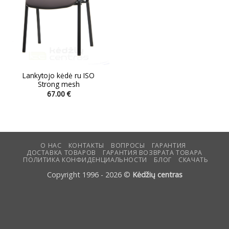
Lankytojo kėdė ru ISO
Strong mesh
67.00
€
Этот
товар
имеет
несколько
вариаций.
О НАС
КОНТАКТЫ
ВОПРОСЫ
ГАРАНТИЯ
ДОСТАВКА ТОВАРОВ
ГАРАНТИЯ ВОЗВРАТА ТОВАРА
Опции
ПОЛИТИКА КОНФИДЕНЦИАЛЬНОСТИ
БЛОГ
СКАЧАТЬ
можно
Copyright 1996 - 2026 ©
Kėdžių centras
выбрать
на
странице
товара.