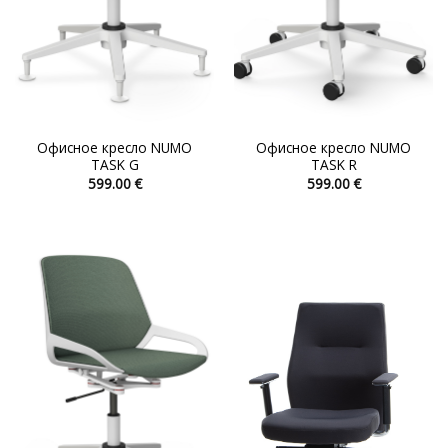
Офисное кресло NUMO
Офисное кресло NUMO
TASK G
TASK R
599.00
€
599.00
€
Этот
Этот
товар
товар
имеет
имеет
несколько
несколько
вариаций.
вариаций.
Опции
Опции
можно
можно
выбрать
выбрать
на
на
странице
странице
товара.
товара.