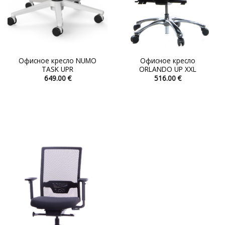
Офисное кресло NUMO
Офисное кресло
TASK UPR
ORLANDO UP XXL
649.00
€
516.00
€
Этот
Этот
товар
товар
имеет
имеет
несколько
несколько
вариаций.
вариаций.
Опции
Опции
можно
можно
выбрать
выбрать
на
на
странице
странице
товара.
товара.