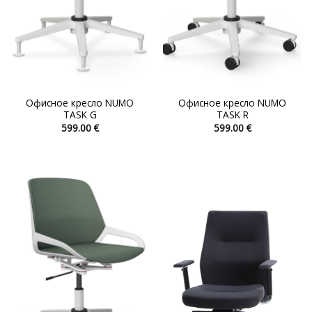
Офисное кресло NUMO
Офисное кресло NUMO
TASK G
TASK R
599.00
€
599.00
€
Этот
Этот
товар
товар
имеет
имеет
несколько
несколько
вариаций.
вариаций.
Опции
Опции
можно
можно
выбрать
выбрать
на
на
странице
странице
товара.
товара.