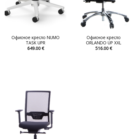
Офисное кресло NUMO
Офисное кресло
TASK UPR
ORLANDO UP XXL
649.00
€
516.00
€
Этот
Этот
товар
товар
имеет
имеет
несколько
несколько
вариаций.
вариаций.
Опции
Опции
можно
можно
выбрать
выбрать
на
на
странице
странице
товара.
товара.