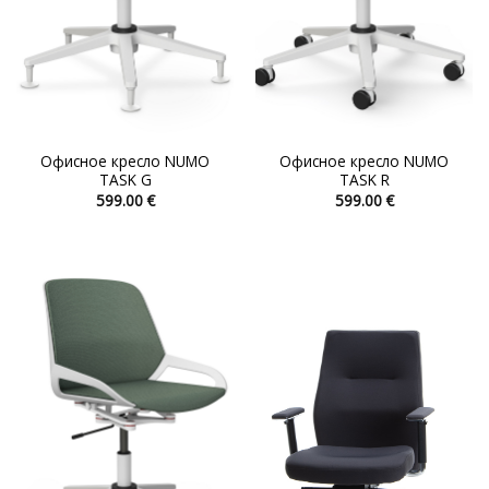
Офисное кресло NUMO
Офисное кресло NUMO
TASK G
TASK R
599.00
€
599.00
€
Этот
Этот
товар
товар
имеет
имеет
несколько
несколько
вариаций.
вариаций.
Опции
Опции
можно
можно
выбрать
выбрать
на
на
странице
странице
товара.
товара.