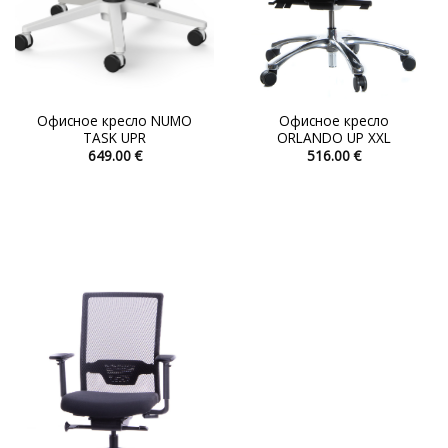
Офисное кресло NUMO
Офисное кресло
TASK UPR
ORLANDO UP XXL
649.00
€
516.00
€
Этот
Этот
товар
товар
имеет
имеет
несколько
несколько
вариаций.
вариаций.
Опции
Опции
можно
можно
выбрать
выбрать
на
на
странице
странице
товара.
товара.