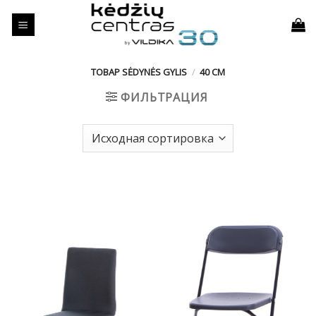
Skip
to
content
ТОВАР SĖDYNĖS GYLIS
/
40 CM
ФИЛЬТРАЦИЯ