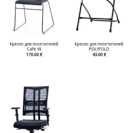
Кресло для посетителей
Кресло для посетителей
Cafe VII
POLYFOLD
170.00
€
43.00
€
Этот
Этот
товар
товар
имеет
имеет
несколько
несколько
вариаций.
вариаций.
Опции
Опции
можно
можно
выбрать
выбрать
на
на
странице
странице
товара.
товара.