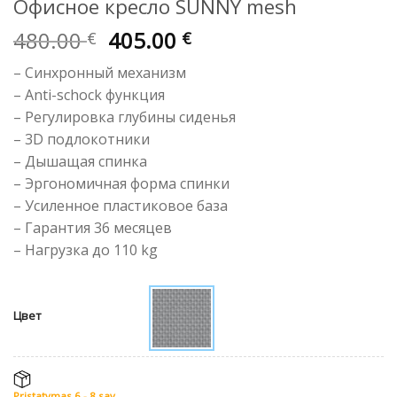
Офисное кресло SUNNY mesh
Первоначальная
Текущая
480.00
405.00
€
€
цена
цена:
– Синхронный механизм
составляла
405.00 €.
– Anti-schock функция
480.00 €.
– Регулировка глубины сиденья
– 3D подлокотники
– Дышащая спинка
– Эргономичная форма спинки
– Усиленное пластиковое база
– Гарантия 36 месяцев
– Hагрузка до 110 kg
Цвет
Pristatymas 6 - 8 sav.