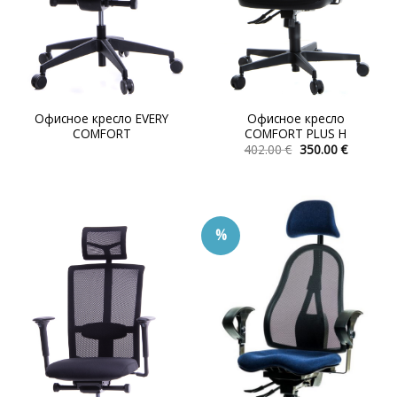
Офисное кресло EVERY
Офисное кресло
COMFORT
COMFORT PLUS H
Первоначальна
Текуща
402.00
€
350.00
€
цена
цена:
Этот
составляла
350.00 €.
товар
402.00 €.
имеет
несколько
%
вариаций.
Опции
можно
выбрать
на
странице
товара.