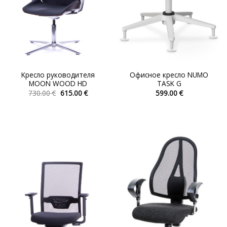
Kресло руководителя
Офисное кресло NUMO
MOON WOOD HD
TASK G
Первоначальная
Текущая
730.00
€
615.00
€
599.00
€
цена
цена:
Этот
Этот
составляла
615.00 €.
товар
товар
730.00 €.
имеет
имеет
несколько
несколько
вариаций.
вариаций.
Опции
Опции
можно
можно
выбрать
выбрать
на
на
странице
странице
товара.
товара.