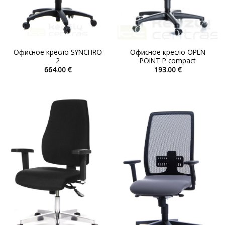
Офисное кресло SYNCHRO
Офисное кресло OPEN
2
POINT P compact
664.00
€
193.00
€
Этот
Этот
товар
товар
имеет
имеет
несколько
несколько
вариаций.
вариаций.
Опции
Опции
можно
можно
выбрать
выбрать
на
на
странице
странице
товара.
товара.