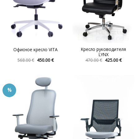
Kресло руководителя
Офисное кресло VITA
LYNX
Первоначальная
Текущая
Первоначальна
Текуща
568.00
€
450.00
€
470.00
€
425.00
€
цена
цена:
цена
цена:
Этот
Этот
составляла
450.00 €.
составляла
425.00 €.
товар
товар
568.00 €.
470.00 €.
имеет
имеет
несколько
несколько
%
вариаций.
вариаций.
Опции
Опции
можно
можно
выбрать
выбрать
на
на
странице
странице
товара.
товара.