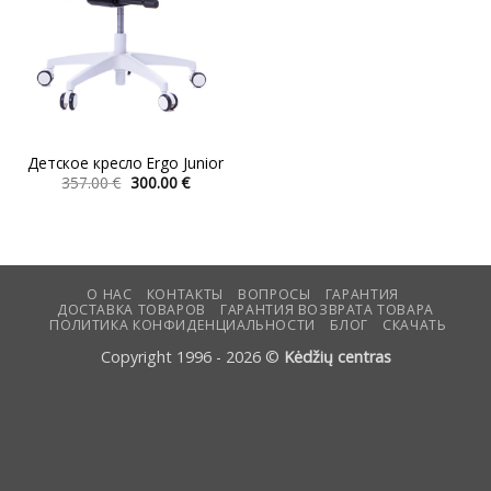
Детское кресло Ergo Junior
Первоначальная
Текущая
357.00
€
300.00
€
цена
цена:
Этот
составляла
300.00 €.
товар
357.00 €.
имеет
несколько
вариаций.
О НАС
КОНТАКТЫ
ВОПРОСЫ
ГАРАНТИЯ
ДОСТАВКА ТОВАРОВ
ГАРАНТИЯ ВОЗВРАТА ТОВАРА
Опции
ПОЛИТИКА КОНФИДЕНЦИАЛЬНОСТИ
БЛОГ
СКАЧАТЬ
можно
Copyright 1996 - 2026 ©
Kėdžių centras
выбрать
на
странице
товара.