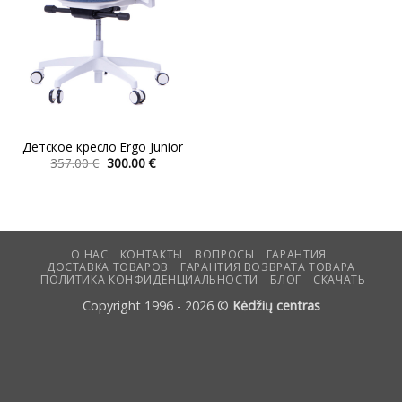
Детское кресло Ergo Junior
Первоначальная
Текущая
357.00
€
300.00
€
цена
цена:
Этот
составляла
300.00 €.
товар
357.00 €.
имеет
несколько
вариаций.
О НАС
КОНТАКТЫ
ВОПРОСЫ
ГАРАНТИЯ
ДОСТАВКА ТОВАРОВ
ГАРАНТИЯ ВОЗВРАТА ТОВАРА
Опции
ПОЛИТИКА КОНФИДЕНЦИАЛЬНОСТИ
БЛОГ
СКАЧАТЬ
можно
Copyright 1996 - 2026 ©
Kėdžių centras
выбрать
на
странице
товара.