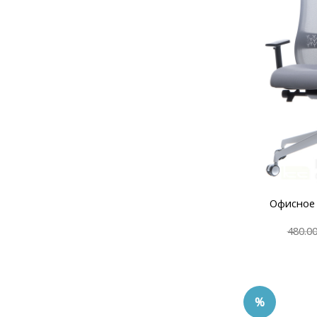
Офисное
480.0
%