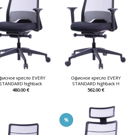
на
на
странице
странице
товара.
товара.
фисное кресло EVERY
Офисное кресло EVERY
STANDARD highback
STANDARD highback H
480.00
€
562.00
€
Этот
Этот
товар
товар
имеет
имеет
несколько
несколько
%
вариаций.
вариаций.
Опции
Опции