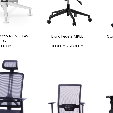
ресло NUMO TASK
Biuro kėdė SIMPLE
Оф
G
Диапазон
99.00
€
200.00
€
–
289.00
€
цен:
Этот
Этот
200.00 €
товар
товар
–
289.00 €
имеет
имеет
несколько
несколько
вариаций.
вариаций.
Опции
Опции
можно
можно
выбрать
выбрать
на
на
странице
странице
товара.
товара.