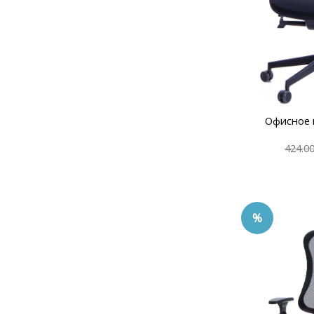
Офисное 
424.0
%