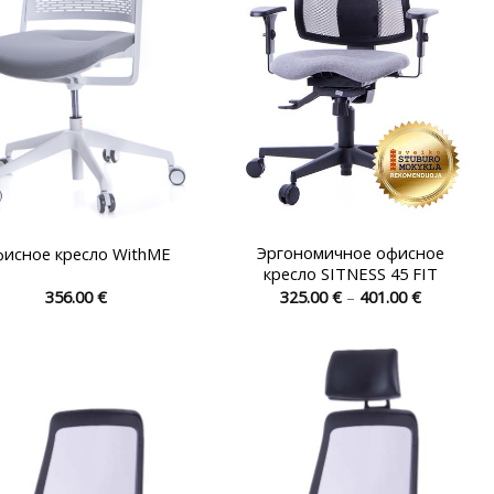
странице
странице
товара.
товара.
Эргономичное офисное
исное кресло WithME
кресло SITNESS 45 FIT
Диапазо
356.00
€
325.00
€
–
401.00
€
цен:
Этот
Этот
325.00 €
товар
товар
–
401.00 €
имеет
имеет
несколько
несколько
вариаций.
вариаций.
Опции
Опции
можно
можно
выбрать
выбрать