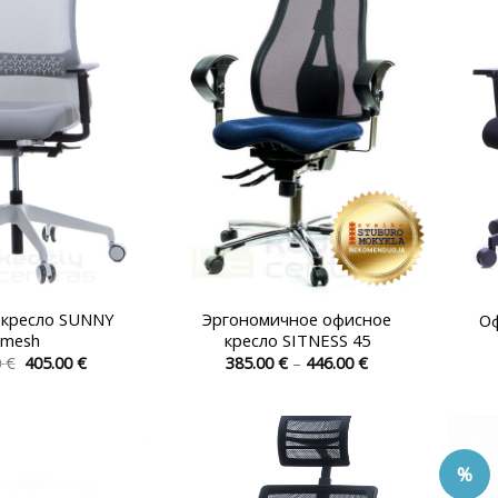
 кресло SUNNY
Эргономичное офисное
Оф
mesh
кресло SITNESS 45
Первоначальная
Текущая
Диапазон
0
€
405.00
€
385.00
€
–
446.00
€
цена
цена:
цен:
Этот
Этот
составляла
405.00 €.
385.00 €
товар
товар
480.00 €.
–
446.00 €
имеет
имеет
несколько
несколько
%
вариаций.
вариаций.