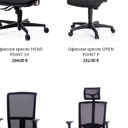
фисное кресло HEAD
Офисное кресло OPEN
POINT SY
POINT P
294.00
€
232.00
€
Этот
Этот
товар
товар
имеет
имеет
несколько
несколько
вариаций.
вариаций.
Опции
Опции
можно
можно
выбрать
выбрать
на
на
странице
странице