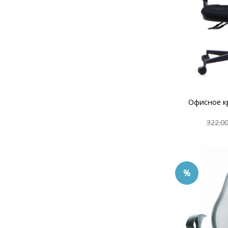
Офисное 
322.0
%