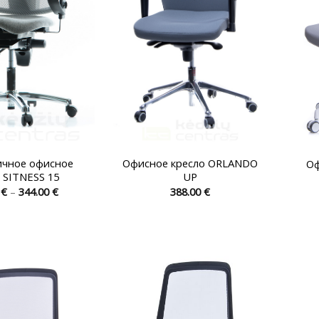
странице
странице
товара.
товара.
ичное офисное
Офисное кресло ORLANDO
Оф
 SITNESS 15
UP
Диапазон
0
€
–
344.00
€
388.00
€
цен:
Этот
Этот
295.00 €
товар
товар
–
344.00 €
имеет
имеет
несколько
несколько
вариаций.
вариаций.
Опции
Опции
можно
можно
выбрать
выбрать