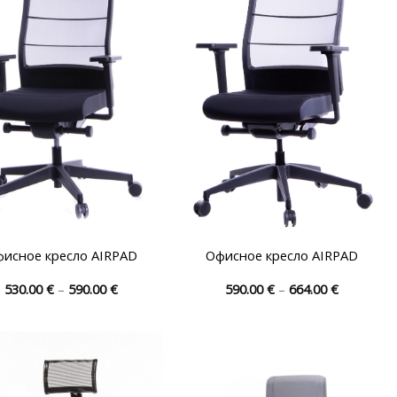
можно
можно
выбрать
выбрать
на
на
странице
странице
товара.
товара.
исное кресло AIRPAD
Офисное кресло AIRPAD
Диапазон
Диапазо
530.00
€
–
590.00
€
590.00
€
–
664.00
€
цен:
цен:
Этот
Этот
530.00 €
590.00 €
товар
товар
–
–
590.00 €
664.00 €
имеет
имеет
несколько
несколько
вариаций.
вариаций.