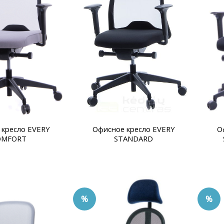
на
на
странице
странице
товара.
товара.
 кресло EVERY
Офисное кресло EVERY
О
OMFORT
STANDARD
%
%