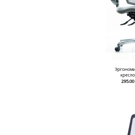
Эргоном
кресло
295.0