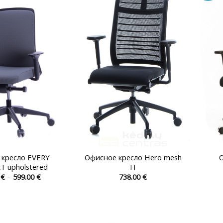
Опции
Опции
можно
можно
выбрать
выбрать
на
на
странице
странице
товара.
товара.
 кресло EVERY
Офисное кресло Hero mesh
 upholstered
H
Диапазон
0
€
–
599.00
€
738.00
€
цен:
Этот
Этот
450.00 €
товар
товар
–
599.00 €
имеет
имеет
несколько
несколько