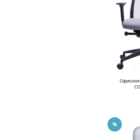
Офисное
C
%