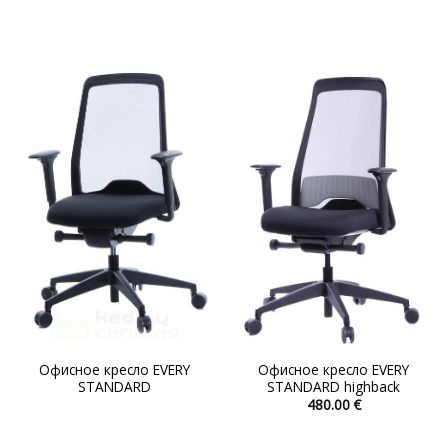
Этот
товар
имеет
несколько
вариаций.
Опции
можно
выбрать
на
странице
товара.
Офисное кресло EVERY
Офисное кресло EVERY
STANDARD
STANDARD highback
480.00
€
Этот
товар