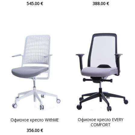
545.00
€
388.00
€
Этот
Этот
товар
товар
имеет
имеет
несколько
несколько
вариаций.
вариаций.
Опции
Опции
можно
можно
выбрать
выбрать
на
на
странице
странице
товара.
товара.
Офисное кресло EVERY
Офисное кресло WithME
COMFORT
356.00
€