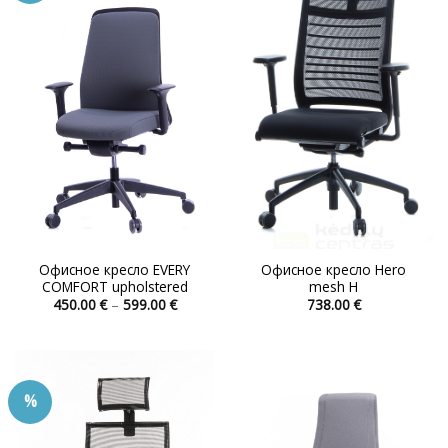
Опции
Опции
можно
можно
выбрать
выбрать
на
на
странице
странице
товара.
товара.
Офисное кресло EVERY
Офисное кресло Hero
COMFORT upholstered
mesh H
Диапазон
450.00
€
–
599.00
€
738.00
€
цен:
Этот
Этот
450.00 €
товар
товар
–
599.00 €
имеет
имеет
несколько
несколько
%
вариаций.
вариаций.
Опции
Опции
можно
можно