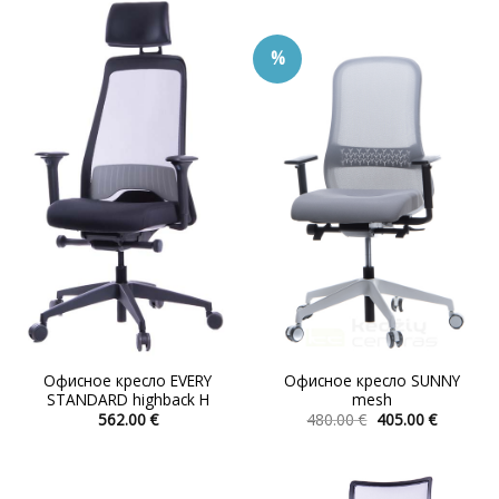
имеет
несколько
%
вариаций.
Опции
можно
выбрать
на
странице
товара.
Офисное кресло EVERY
Офисное кресло SUNNY
STANDARD highback H
mesh
Первоначальна
Текуща
562.00
€
480.00
€
405.00
€
цена
цена:
Этот
Этот
составляла
405.00 €.
товар
товар
480.00 €.
имеет
имеет