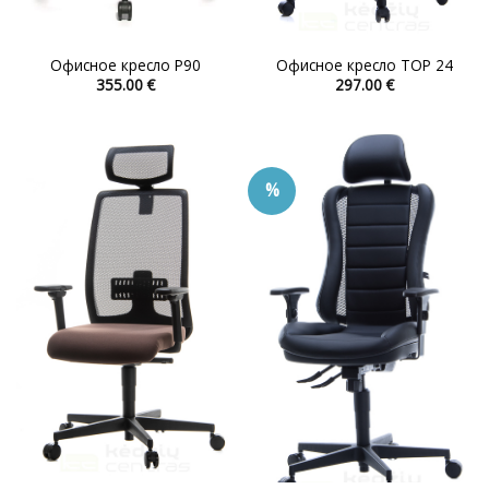
Офисное кресло P90
Офисное кресло TOP 24
355.00
€
297.00
€
Этот
Этот
товар
товар
имеет
имеет
несколько
несколько
%
вариаций.
вариаций.
Опции
Опции
можно
можно
выбрать
выбрать
на
на
странице
странице
товара.
товара.