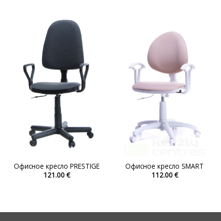
имеет
имеет
несколько
несколько
вариаций.
вариаций.
Опции
Опции
можно
можно
выбрать
выбрать
на
на
странице
странице
товара.
товара.
Офисное кресло PRESTIGE
Офисное кресло SMART
121.00
€
112.00
€
Этот
Этот
товар
товар
имеет
имеет
несколько
несколько