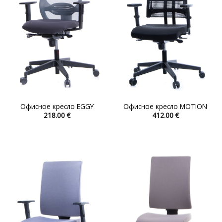
на
на
странице
странице
товара.
товара.
Офисное кресло EGGY
Офисное кресло MOTION
218.00
€
412.00
€
Этот
Этот
товар
товар
имеет
имеет
несколько
несколько
вариаций.
вариаций.
Опции
Опции
можно
можно
выбрать
выбрать
на
на
странице
странице