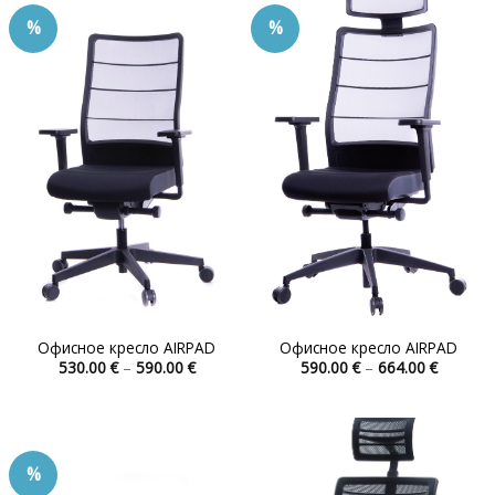
несколько
несколько
%
%
вариаций.
вариаций.
Опции
Опции
можно
можно
выбрать
выбрать
на
на
странице
странице
товара.
товара.
Офисное кресло AIRPAD
Офисное кресло AIRPAD
Диапазон
Диапаз
530.00
€
–
590.00
€
590.00
€
–
664.00
€
цен:
цен:
Этот
Этот
530.00 €
590.00 
товар
товар
–
–
590.00 €
664.00 
имеет
имеет
несколько
несколько
%
вариаций.
вариаций.