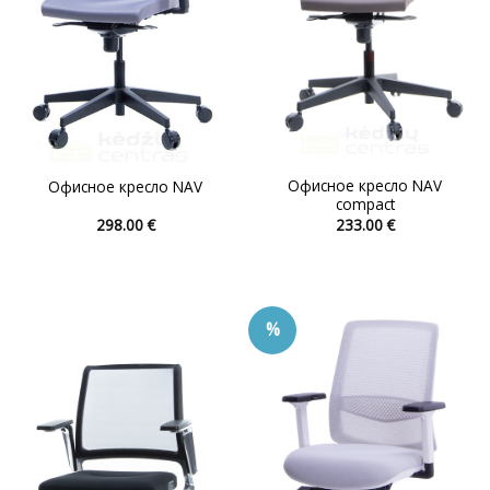
товара.
товара.
Офисное кресло NAV
Офисное кресло NAV
compact
298.00
€
233.00
€
Этот
Этот
товар
товар
имеет
имеет
несколько
несколько
%
вариаций.
вариаций.
Опции
Опции
можно
можно
выбрать
выбрать
на
на
странице
странице
товара.
товара.