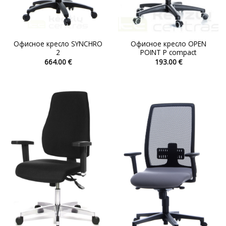
Офисное кресло SYNCHRO
Офисное кресло OPEN
2
POINT P compact
664.00
€
193.00
€
Этот
Этот
товар
товар
имеет
имеет
несколько
несколько
вариаций.
вариаций.
Опции
Опции
можно
можно
выбрать
выбрать
на
на
странице
странице
товара.
товара.