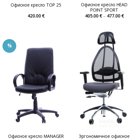
Офисное кресло HEAD
Офисное кресло TOP 25
POINT SPORT
Диапаз
420.00
€
405.00
€
–
477.00
€
цен:
Этот
Этот
405.00 
товар
товар
–
477.00 
имеет
имеет
несколько
несколько
%
вариаций.
вариаций.
Опции
Опции
можно
можно
выбрать
выбрать
на
на
странице
странице
товара.
товара.
Эргономичное офисное
Офисное кресло MANAGER