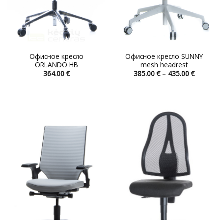
Офисное кресло
Офисное кресло SUNNY
ORLANDO HB
mesh headrest
Диапаз
364.00
€
385.00
€
–
435.00
€
цен:
Этот
Этот
385.00 
товар
товар
–
435.00 
имеет
имеет
несколько
несколько
вариаций.
вариаций.
Опции
Опции
можно
можно
выбрать
выбрать
на
на
странице
странице
товара.
товара.