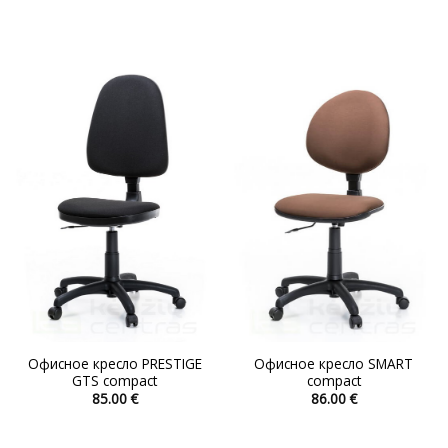
товар
товар
имеет
имеет
несколько
несколько
вариаций.
вариаций.
Опции
Опции
можно
можно
выбрать
выбрать
на
на
странице
странице
товара.
товара.
Офисное кресло PRESTIGE
Офисное кресло SMART
GTS compact
compact
85.00
€
86.00
€
Этот
Этот
товар
товар