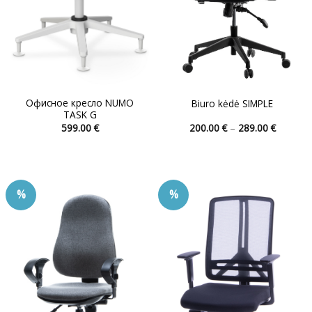
Офисное кресло NUMO
Biuro kėdė SIMPLE
TASK G
Диапаз
599.00
€
200.00
€
–
289.00
€
цен:
Этот
Этот
200.00 
товар
товар
–
289.00 
имеет
имеет
несколько
несколько
%
%
вариаций.
вариаций.
Опции
Опции
можно
можно
выбрать
выбрать
на
на
странице
странице
товара.
товара.