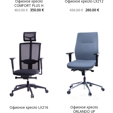
Офисное кресло
Офисное кресло LX212
COMFORT PLUS H
Первоначальная
Текущая
Первоначальна
Текуща
402.00
€
350.00
€
436.00
€
260.00
€
цена
цена:
цена
цена:
Этот
Этот
составляла
350.00 €.
составляла
260.00 €.
товар
товар
402.00 €.
436.00 €.
имеет
имеет
несколько
несколько
вариаций.
вариаций.
Опции
Опции
можно
можно
выбрать
выбрать
на
на
странице
странице
товара.
товара.
Офисное кресло
Офисное кресло LX216
ORLANDO UP