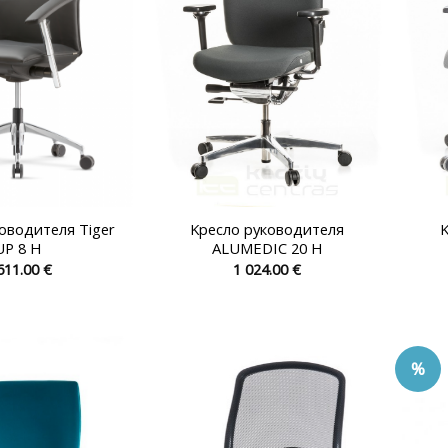
странице
странице
товара.
товара.
оводителя Tiger
Kресло руководителя
K
UP 8 H
ALUMEDIC 20 H
611.00
€
1 024.00
€
Этот
Этот
товар
товар
имеет
имеет
несколько
несколько
%
вариаций.
вариаций.
Опции
Опции
можно
можно
выбрать
выбрать