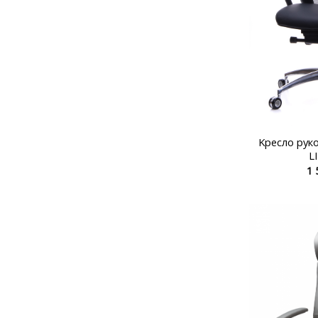
Kресло рук
L
1 