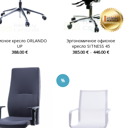
сное кресло ORLANDO
Эргономичное офисное
UP
кресло SITNESS 45
Диапазо
388.00
€
385.00
€
–
446.00
€
цен:
Этот
Этот
385.00 €
товар
товар
–
446.00 €
имеет
имеет
несколько
несколько
%
вариаций.
вариаций.
Опции
Опции
можно
можно
выбрать
выбрать
на
на
странице
странице
товара.
товара.