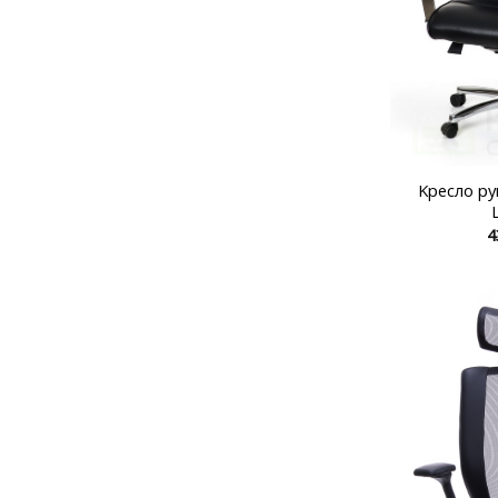
Kресло р
4