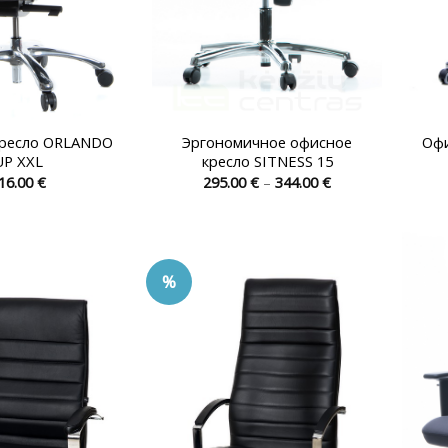
кресло ORLANDO
Эргономичное офисное
Офи
UP XXL
кресло SITNESS 15
Диапазон
16.00
€
295.00
€
–
344.00
€
цен:
Этот
Этот
295.00 €
товар
товар
–
344.00 €
имеет
имеет
несколько
несколько
%
вариаций.
вариаций.
Опции
Опции
можно
можно
выбрать
выбрать
на
на
странице
странице
товара.
товара.