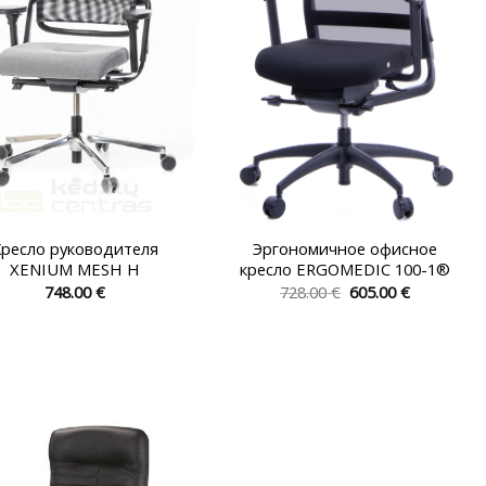
странице
странице
товара.
товара.
ресло руководителя
Эргономичное офисное
XENIUM MESH H
кресло ERGOMEDIC 100-1®
Первоначальная
Текущая
748.00
€
728.00
€
605.00
€
цена
цена:
Этот
Этот
составляла
605.00 €.
товар
товар
728.00 €.
имеет
имеет
несколько
несколько
вариаций.
вариаций.
Опции
Опции
можно
можно
выбрать
выбрать