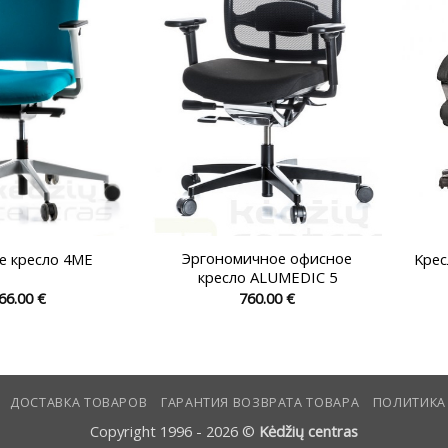
на
на
странице
странице
товара.
товара.
Эргономичное офисное
е кресло 4ME
Kрес
кресло ALUMEDIC 5
66.00
€
760.00
€
Этот
Этот
товар
товар
имеет
имеет
несколько
несколько
ДОСТАВКА ТОВАРОВ
ГАРАНТИЯ ВОЗВРАТА ТОВАРА
ПОЛИТИКА
вариаций.
вариаций.
Опции
Опции
Copyright 1996 - 2026 ©
Kėdžių centras