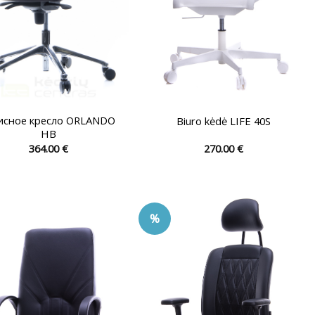
сное кресло ORLANDO
Biuro kėdė LIFE 40S
HB
364.00
€
270.00
€
Этот
Этот
товар
товар
имеет
имеет
несколько
несколько
%
вариаций.
вариаций.
Опции
Опции
можно
можно
выбрать
выбрать
на
на
странице
странице