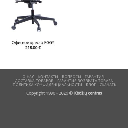
Офисное кресло EGGY
218.00
€
Этот
товар
имеет
несколько
вариаций.
О НАС
КОНТАКТЫ
ВОПРОСЫ
ГАРАНТИЯ
ДОСТАВКА ТОВАРОВ
ГАРАНТИЯ ВОЗВРАТА ТОВАРА
Опции
ПОЛИТИКА КОНФИДЕНЦИАЛЬНОСТИ
БЛОГ
СКАЧАТЬ
можно
Copyright 1996 - 2026 ©
Kėdžių centras
выбрать
на
странице
товара.