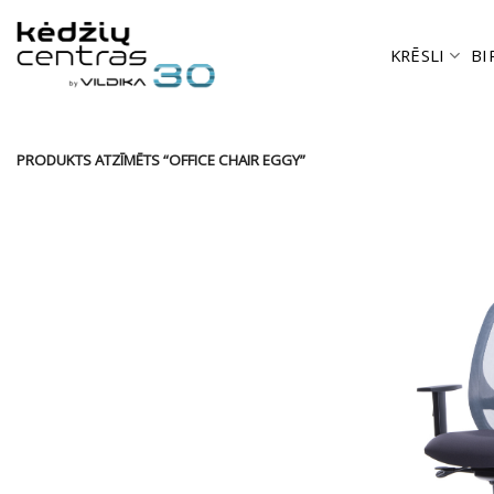
Skip
to
KRĒSLI
BI
content
PRODUKTS ATZĪMĒTS “OFFICE CHAIR EGGY”