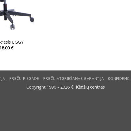
 krēsls EGGY
18.00
€
This
product
has
multiple
IJA
PREČU PIEGĀDE
PREČU ATGRIEŠANAS GARANTIJA
KONFIDENCI
variants.
The
Copyright 1996 - 2026 ©
Kėdžių centras
options
may
be
chosen
on
the