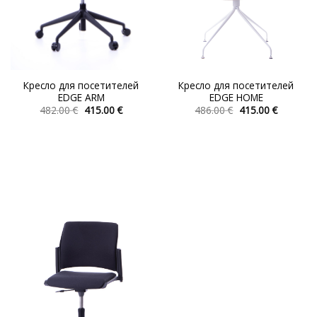
Кресло для посетителей
Кресло для посетителей
EDGE ARM
EDGE HOME
Первоначальная
Текущая
Первоначальна
Текуща
482.00
€
415.00
€
486.00
€
415.00
€
цена
цена:
цена
цена:
Этот
Этот
составляла
415.00 €.
составляла
415.00 €.
товар
товар
482.00 €.
486.00 €.
имеет
имеет
несколько
несколько
вариаций.
вариаций.
Опции
Опции
можно
можно
выбрать
выбрать
на
на
странице
странице
товара.
товара.