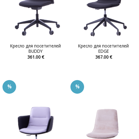
Кресло для посетителей
Кресло для посетителей
BUDDY
EDGE
361.00
€
367.00
€
Этот
Этот
товар
товар
имеет
имеет
несколько
несколько
%
%
вариаций.
вариаций.
Опции
Опции
можно
можно
выбрать
выбрать
на
на
странице
странице
товара.
товара.