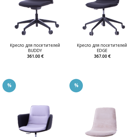
Кресло для посетителей
Кресло для посетителей
BUDDY
EDGE
361.00
€
367.00
€
Этот
Этот
товар
товар
имеет
имеет
несколько
несколько
%
%
вариаций.
вариаций.
Опции
Опции
можно
можно
выбрать
выбрать
на
на
странице
странице
товара.
товара.