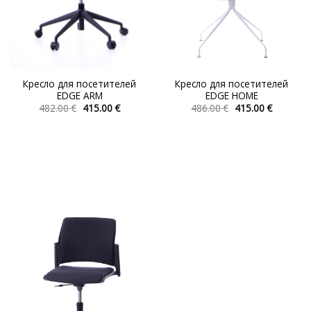
Кресло для посетителей
Кресло для посетителей
EDGE ARM
EDGE HOME
Первоначальная
Текущая
Первоначальна
Текуща
482.00
€
415.00
€
486.00
€
415.00
€
цена
цена:
цена
цена:
Этот
Этот
составляла
415.00 €.
составляла
415.00 €.
товар
товар
482.00 €.
486.00 €.
имеет
имеет
несколько
несколько
вариаций.
вариаций.
Опции
Опции
можно
можно
выбрать
выбрать
на
на
странице
странице
товара.
товара.