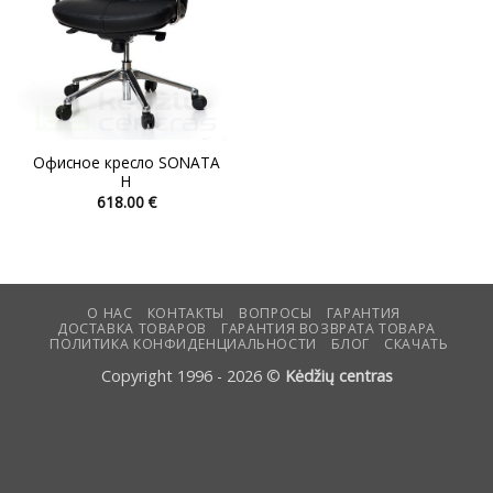
Офисное кресло SONATA
H
618.00
€
Этот
товар
имеет
несколько
вариаций.
О НАС
КОНТАКТЫ
ВОПРОСЫ
ГАРАНТИЯ
ДОСТАВКА ТОВАРОВ
ГАРАНТИЯ ВОЗВРАТА ТОВАРА
Опции
ПОЛИТИКА КОНФИДЕНЦИАЛЬНОСТИ
БЛОГ
СКАЧАТЬ
можно
Copyright 1996 - 2026 ©
Kėdžių centras
выбрать
на
странице
товара.