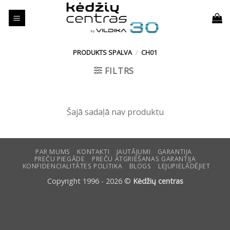
Skip
to
content
PRODUKTS SPALVA
/
CH01
FILTRS
Šajā sadaļā nav produktu
PAR MUMS
KONTAKTI
JAUTĀJUMI
GARANTIJA
PREČU PIEGĀDE
PREČU ATGRIEŠANAS GARANTIJA
KONFIDENCIALITĀTES POLITIKA
BLOGS
LEJUPIELĀDĒJIET
Copyright 1996 - 2026 ©
Kėdžių centras