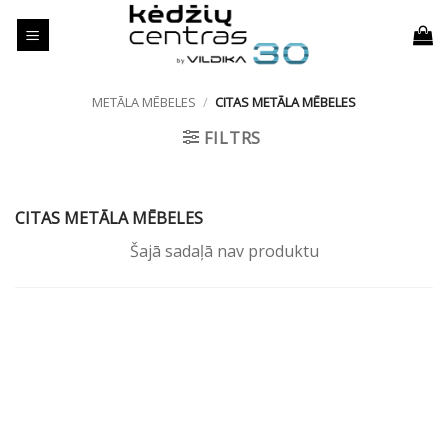
Skip
to
content
METĀLA MĒBELES
/
CITAS METĀLA MĒBELES
FILTRS
CITAS METĀLA MĒBELES
Šajā sadaļā nav produktu