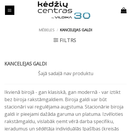
Skip
to
content
MĒBELES
/
KANCELEJAS GALDI
FILTRS
KANCELEJAS GALDI
Šajā sadaļā nav produktu
Ikvienā birojā - gan klasiskā, gan modernā - var iztikt
bez biroja rakstāmgaldiem. Biroja galdi var būt
stacionāri vai regulējama augstuma. Stacionārie biroja
galdi ir pieejami dažāda garuma un platuma. Izvēloties
rakstāmgaldu, vislabāk ņemt vērā darba specifiku,
ieradumus un sēdētāja individuālās īpašības (kreisās