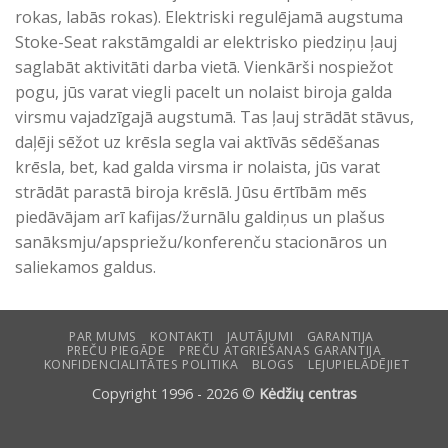
rokas, labās rokas). Elektriski regulējamā augstuma
Stoke-Seat rakstāmgaldi ar elektrisko piedziņu ļauj
saglabāt aktivitāti darba vietā. Vienkārši nospiežot
pogu, jūs varat viegli pacelt un nolaist biroja galda
virsmu vajadzīgajā augstumā. Tas ļauj strādāt stāvus,
daļēji sēžot uz krēsla segla vai aktīvās sēdēšanas
krēsla, bet, kad galda virsma ir nolaista, jūs varat
strādāt parastā biroja krēslā. Jūsu ērtībām mēs
piedāvājam arī kafijas/žurnālu galdiņus un plašus
sanāksmju/apspriežu/konferenču stacionāros un
saliekamos galdus.
PAR MUMS
KONTAKTI
JAUTĀJUMI
GARANTIJA
PREČU PIEGĀDE
PREČU ATGRIEŠANAS GARANTIJA
KONFIDENCIALITĀTES POLITIKA
BLOGS
LEJUPIELĀDĒJIET
Copyright 1996 - 2026 ©
Kėdžių centras