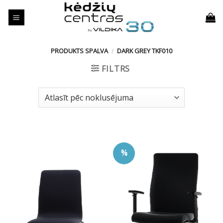
Skip
to
content
PRODUKTS SPALVA
/
DARK GREY TKF010
FILTRS
%