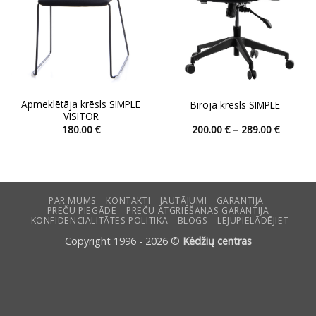
Apmeklētāja krēsls SIMPLE
Biroja krēsls SIMPLE
VISITOR
Price
180.00
€
200.00
€
–
289.00
€
range:
This
This
200.00 
product
product
through
289.00 
has
has
multiple
multiple
variants.
variants.
PAR MUMS
KONTAKTI
JAUTĀJUMI
GARANTIJA
PREČU PIEGĀDE
PREČU ATGRIEŠANAS GARANTIJA
The
The
KONFIDENCIALITĀTES POLITIKA
BLOGS
LEJUPIELĀDĒJIET
options
options
Copyright 1996 - 2026 ©
Kėdžių centras
may
may
be
be
chosen
chosen
on
on
the
the