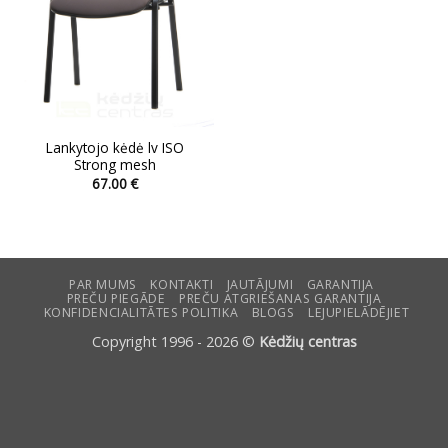
Lankytojo kėdė lv ISO
Strong mesh
67.00
€
This
product
has
multiple
variants.
PAR MUMS
KONTAKTI
JAUTĀJUMI
GARANTIJA
PREČU PIEGĀDE
PREČU ATGRIEŠANAS GARANTIJA
The
KONFIDENCIALITĀTES POLITIKA
BLOGS
LEJUPIELĀDĒJIET
options
Copyright 1996 - 2026 ©
Kėdžių centras
may
be
chosen
on
the