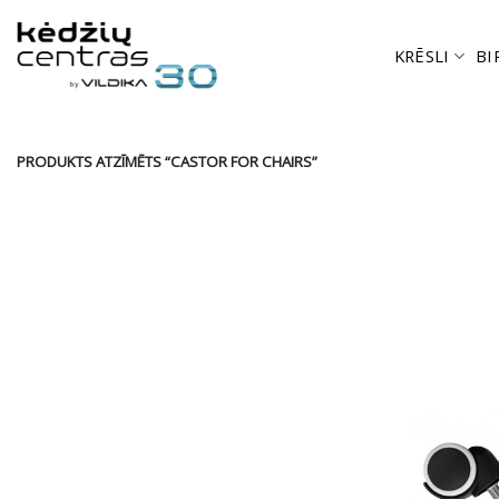
Skip
to
KRĒSLI
BI
content
PRODUKTS ATZĪMĒTS “CASTOR FOR CHAIRS”