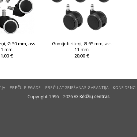
teņi, Ø 50 mm, ass
Gumijoti riteņi, Ø 65 mm, ass
11 mm
11 mm
11.00
€
20.00
€
IJA
PREČU PIEGĀDE
PREČU ATGRIEŠANAS GARANTIJA
KONFIDENCI
Copyright 1996 - 2026 ©
Kėdžių centras