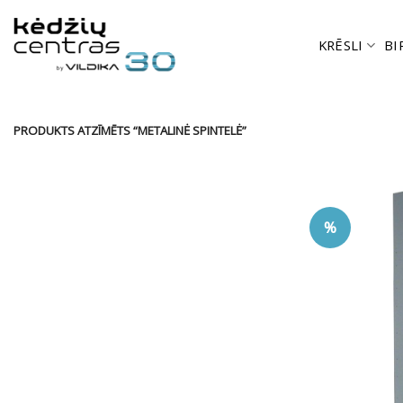
Skip
to
KRĒSLI
BI
content
PRODUKTS ATZĪMĒTS “METALINĖ SPINTELĖ”
%