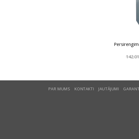
Persirengim
142.0
PAR MUMS
KONTAKTI
JAUTĀJUMI
GARANT