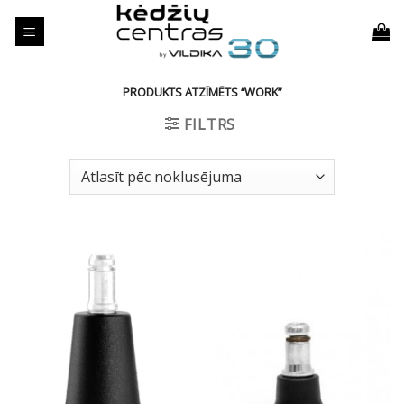
Skip
to
content
PRODUKTS ATZĪMĒTS “WORK”
FILTRS