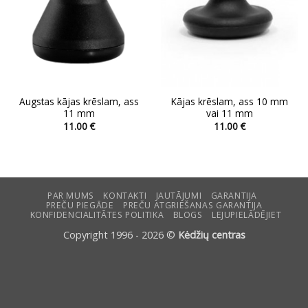
Augstas kājas krēslam, ass
Kājas krēslam, ass 10 mm
11 mm
vai 11 mm
11.00
€
11.00
€
This
This
product
product
has
has
multiple
multiple
variants.
variants.
PAR MUMS
KONTAKTI
JAUTĀJUMI
GARANTIJA
PREČU PIEGĀDE
PREČU ATGRIEŠANAS GARANTIJA
The
The
KONFIDENCIALITĀTES POLITIKA
BLOGS
LEJUPIELĀDĒJIET
options
options
Copyright 1996 - 2026 ©
Kėdžių centras
may
may
be
be
chosen
chosen
on
on
the
the