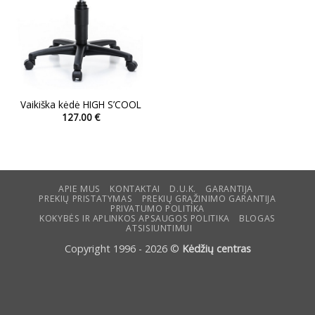
Vaikiška kėdė HIGH S’COOL
127.00
€
This
product
has
multiple
variants.
APIE MUS
KONTAKTAI
D.U.K.
GARANTIJA
PREKIŲ PRISTATYMAS
PREKIŲ GRĄŽINIMO GARANTIJA
The
PRIVATUMO POLITIKA
options
KOKYBĖS IR APLINKOS APSAUGOS POLITIKA
BLOGAS
ATSISIUNTIMUI
may
be
Copyright 1996 - 2026 ©
Kėdžių centras
chosen
on
the
product