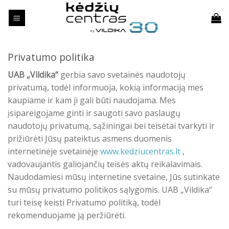
Skip
to
content
Privatumo politika
UAB „Vildika“
gerbia savo svetainės naudotojų
privatumą, todėl informuoja, kokią informaciją mes
kaupiame ir kam ji gali būti naudojama. Mes
įsipareigojame ginti ir saugoti savo paslaugų
naudotojų privatumą, sąžiningai bei teisėtai tvarkyti ir
prižiūrėti Jūsų pateiktus asmens duomenis
internetinėje svetainėje
www.kedziucentras.lt
,
vadovaujantis galiojančių teisės aktų reikalavimais.
Naudodamiesi mūsų internetine svetaine, Jūs sutinkate
su mūsų privatumo politikos sąlygomis. UAB „Vildika“
turi teisę keisti Privatumo politiką, todėl
rekomenduojame ją peržiūrėti.