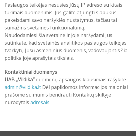
Paslaugos teikėjas nesusies Jūsų IP adreso su kitais
turimais duomenimis. Jūs galite atjungti slapukus
pakeisdami savo naršyklės nustatymus, tačiau tai
sumažins svetainės funkcionalumą.
Naudodamiesi šia svetaine ir joje naršydami Jūs
sutinkate, kad svetainės analitikos paslaugos teikėjas
tvarkytų Jūsų asmeninius duomenis, vadovaujantis šia
politika joje aprašytais tikslais.
Kontaktiniai duomenys
UAB „Vildika“
duomenų apsaugos klausimais rašykite
admin@vildika.lt
Dėl papildomos informacijos maloniai
prašome su mumis bendrauti Kontaktų skiltyje
nurodytais
adresais
.