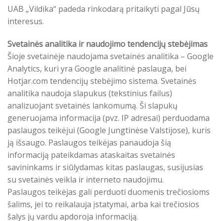
UAB „Vildika“ padeda rinkodarą pritaikyti pagal Jūsų
interesus.
Svetainės analitika ir naudojimo tendencijų stebėjimas
Šioje svetainėje naudojama svetainės analitika – Google
Analytics, kuri yra Google analitinė paslauga, bei
Hotjar.com tendencijų stebėjimo sistema. Svetainės
analitika naudoja slapukus (tekstinius failus)
analizuojant svetainės lankomumą. Ši slapukų
generuojama informacija (pvz. IP adresai) perduodama
paslaugos teikėjui (Google Jungtinėse Valstijose), kuris
ją išsaugo. Paslaugos teikėjas panaudoja šią
informaciją pateikdamas ataskaitas svetainės
savininkams ir siūlydamas kitas paslaugas, susijusias
su svetainės veikla ir interneto naudojimu.
Paslaugos teikėjas gali perduoti duomenis trečiosioms
šalims, jei to reikalauja įstatymai, arba kai trečiosios
šalys jų vardu apdoroja informaciją.