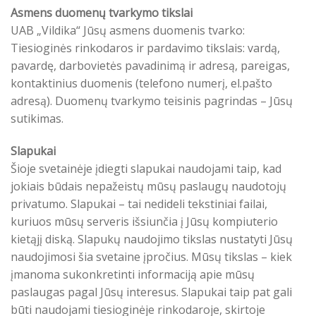
Asmens duomenų tvarkymo tikslai
UAB „Vildika“ Jūsų asmens duomenis tvarko:
Tiesioginės rinkodaros ir pardavimo tikslais: vardą,
pavardę, darbovietės pavadinimą ir adresą, pareigas,
kontaktinius duomenis (telefono numerį, el.pašto
adresą). Duomenų tvarkymo teisinis pagrindas – Jūsų
sutikimas.
Slapukai
Šioje svetainėje įdiegti slapukai naudojami taip, kad
jokiais būdais nepažeistų mūsų paslaugų naudotojų
privatumo. Slapukai – tai nedideli tekstiniai failai,
kuriuos mūsų serveris išsiunčia į Jūsų kompiuterio
kietąjį diską. Slapukų naudojimo tikslas nustatyti Jūsų
naudojimosi šia svetaine įpročius. Mūsų tikslas – kiek
įmanoma sukonkretinti informaciją apie mūsų
paslaugas pagal Jūsų interesus. Slapukai taip pat gali
būti naudojami tiesioginėje rinkodaroje, skirtoje