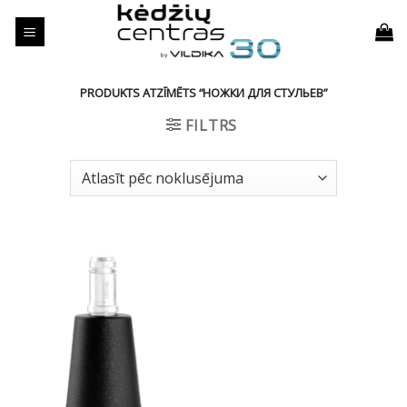
Skip
to
content
PRODUKTS ATZĪMĒTS “НОЖКИ ДЛЯ СТУЛЬЕВ”
FILTRS