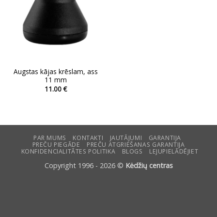
Augstas kājas krēslam, ass
11 mm
11.00
€
This
product
has
multiple
variants.
PAR MUMS
KONTAKTI
JAUTĀJUMI
GARANTIJA
PREČU PIEGĀDE
PREČU ATGRIEŠANAS GARANTIJA
The
KONFIDENCIALITĀTES POLITIKA
BLOGS
LEJUPIELĀDĒJIET
options
Copyright 1996 - 2026 ©
Kėdžių centras
may
be
chosen
on
the