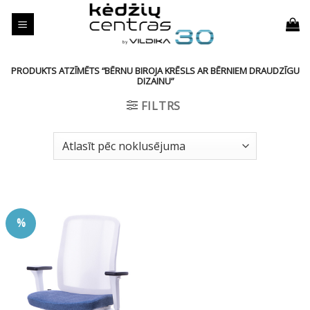
Skip
to
content
PRODUKTS ATZĪMĒTS “BĒRNU BIROJA KRĒSLS AR BĒRNIEM DRAUDZĪGU
DIZAINU”
FILTRS
%