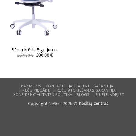
Bērnu krēsls Ergo Junior
Original
Current
357.00
€
300.00
€
price
price
This
was:
is:
product
357.00 €.
300.00 €.
has
multiple
variants.
PAR MUMS
KONTAKTI
JAUTĀJUMI
GARANTIJA
PREČU PIEGĀDE
PREČU ATGRIEŠANAS GARANTIJA
The
KONFIDENCIALITĀTES POLITIKA
BLOGS
LEJUPIELĀDĒJIET
options
Copyright 1996 - 2026 ©
Kėdžių centras
may
be
chosen
on
the