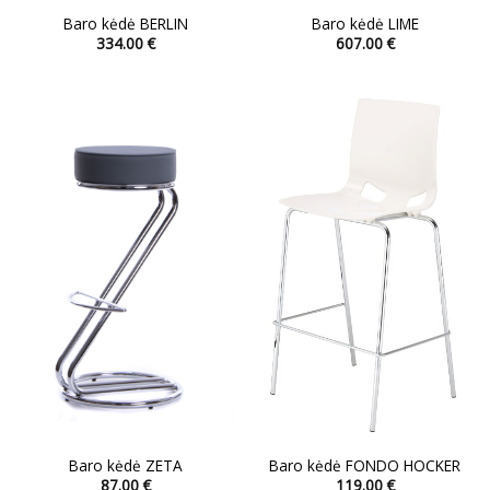
Baro kėdė BERLIN
Baro kėdė LIME
334.00
€
607.00
€
This
This
product
product
has
has
multiple
multiple
variants.
variants.
The
The
options
options
may
may
be
be
chosen
chosen
on
on
the
the
product
product
page
page
Baro kėdė ZETA
Baro kėdė FONDO HOCKER
87.00
€
119.00
€