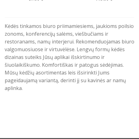
This
This
product
product
has
has
multiple
multiple
Kėdės tinkamos biuro priimamiesiems, jaukioms poilsio
variants.
variants.
zonoms, konferencijų salėms, viešbučiams ir
The
The
restoranams, namų interjerui. Rekomenduojamas biuro
options
options
valgomuosiuose ir virtuvėlėse. Lengvų formų kėdės
may
may
be
be
dizainas suteiks Jūsų aplikai išskirtinumo ir
chosen
chosen
šiuolaikiškumo. Komfortiškas ir patogus sėdėjimas.
on
on
Mūsų kėdžių asortimentas leis išsirinkti Jums
the
the
pageidaujamą variantą, derinti jį su kavinės ar namų
product
product
aplinka.
page
page