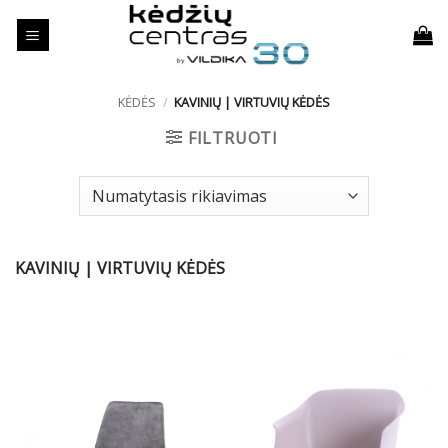
Skip
to
content
KĖDĖS
/
KAVINIŲ | VIRTUVIŲ KĖDĖS
FILTRUOTI
KAVINIŲ | VIRTUVIŲ KĖDĖS