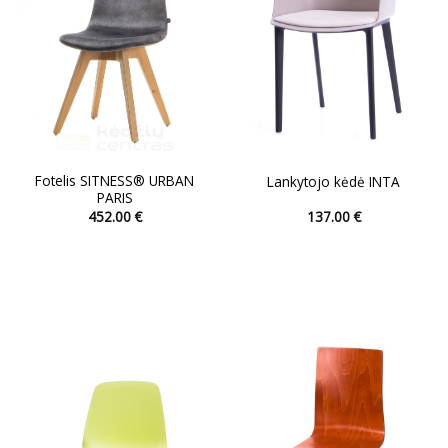
Fotelis SITNESS® URBAN
Lankytojo kėdė INTA
PARIS
452.00
€
137.00
€
This
This
product
product
has
has
multiple
multiple
variants.
variants.
The
The
options
options
may
may
be
be
chosen
chosen
on
on