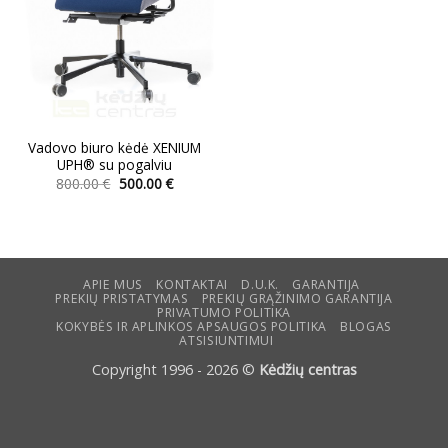
Vadovo biuro kėdė XENIUM
UPH® su pogalviu
Original
Current
800.00
€
500.00
€
price
price
This
was:
is:
product
800.00 €.
500.00 €.
has
multiple
variants.
APIE MUS
KONTAKTAI
D.U.K.
GARANTIJA
PREKIŲ PRISTATYMAS
PREKIŲ GRĄŽINIMO GARANTIJA
The
PRIVATUMO POLITIKA
options
KOKYBĖS IR APLINKOS APSAUGOS POLITIKA
BLOGAS
ATSISIUNTIMUI
may
be
Copyright 1996 - 2026 ©
Kėdžių centras
chosen
on
the