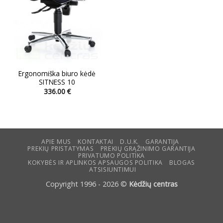
Ergonomiška biuro kėdė
SITNESS 10
336.00
€
This
product
has
multiple
variants.
APIE MUS
KONTAKTAI
D.U.K.
GARANTIJA
PREKIŲ PRISTATYMAS
PREKIŲ GRĄŽINIMO GARANTIJA
The
PRIVATUMO POLITIKA
options
KOKYBĖS IR APLINKOS APSAUGOS POLITIKA
BLOGAS
ATSISIUNTIMUI
may
be
Copyright 1996 - 2026 ©
Kėdžių centras
chosen
on
the