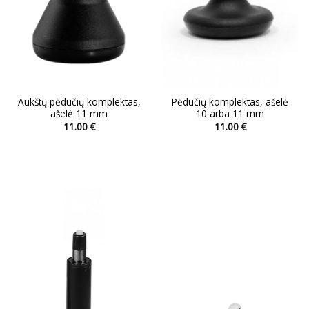
Aukštų pėdučių komplektas,
Pėdučių komplektas, ašelė
ašelė 11 mm
10 arba 11 mm
11.00
€
11.00
€
This
This
product
product
has
has
multiple
multiple
variants.
variants.
The
The
options
options
may
may
be
be
chosen
chosen
on
on
the
the