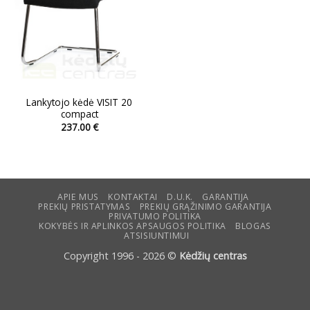
Lankytojo kėdė VISIT 20
compact
237.00
€
This
product
has
multiple
variants.
APIE MUS
KONTAKTAI
D.U.K.
GARANTIJA
PREKIŲ PRISTATYMAS
PREKIŲ GRĄŽINIMO GARANTIJA
The
PRIVATUMO POLITIKA
options
KOKYBĖS IR APLINKOS APSAUGOS POLITIKA
BLOGAS
ATSISIUNTIMUI
may
be
Copyright 1996 - 2026 ©
Kėdžių centras
chosen
on
the