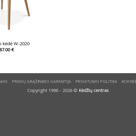
o kėdė W-2020
87.00
€
This
product
has
multiple
YMAS
PREKIŲ GRĄŽINIMO GARANTIJA
PRIVATUMO POLITIKA
KOKYBĖ
variants.
The
Copyright 1996 - 2026 ©
Kėdžių centras
options
may
be
chosen
on
the