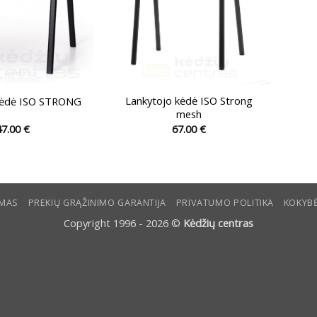
Lankytojo kėdė ISO Strong
kėdė ISO STRONG
mesh
47.00
€
67.00
€
This
This
product
product
has
has
multiple
multiple
YMAS
PREKIŲ GRĄŽINIMO GARANTIJA
PRIVATUMO POLITIKA
KOKYBĖ
variants.
variants.
The
The
Copyright 1996 - 2026 ©
Kėdžių centras
options
options
may
may
be
be
chosen
chosen
on
on