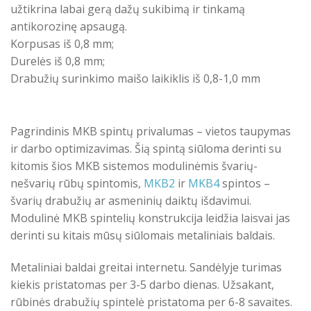
užtikrina labai gerą dažų sukibimą ir tinkamą
antikorozinę apsaugą.
Korpusas iš 0,8 mm;
Durelės iš 0,8 mm;
Drabužių surinkimo maišo laikiklis iš 0,8-1,0 mm
Pagrindinis MKB spintų privalumas – vietos taupymas
ir darbo optimizavimas. Šią spintą siūloma derinti su
kitomis šios MKB sistemos modulinėmis švarių-
nešvarių rūbų spintomis,
MKB2
ir
MKB4
spintos –
švarių drabužių ar asmeninių daiktų išdavimui.
Modulinė MKB spintelių konstrukcija leidžia laisvai jas
derinti su kitais mūsų siūlomais metaliniais baldais.
Metaliniai baldai greitai internetu. Sandėlyje turimas
kiekis pristatomas per 3-5 darbo dienas. Užsakant,
rūbinės drabužių spintelė pristatoma per 6-8 savaites.