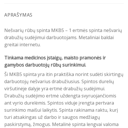
APRAŠYMAS
Nešvarių rūbų spinta MKB5 – 1 ertmės spinta nešvarių
drabužių sudėjimui darbuotojams. Metaliniai baldai
greitai internetu.
Tinkama medicinos įstaigų, maisto pramonės ir
gamybos darbuotojų rūbų surinkimui.
Ši MKB5 spinta yra itin praktiška norint sudėti skirtingų
darbuotojų nešvarius drabužiusius. Spintos durelių
viršutinėje dalyje yra ertmė drabužių sudėjimui.
Drabužių sudėjimo ertmė uždengta svyruojančiomis
ant vyrio durelėmis. Spintos viduje įrengta pertvara
surinkimo maišui laikytis. Spinta rakinama raktu, kurį
turi atsakingas už darbo ir saugos medžiagų
paskirstymą, žmogus. Metalinė spinta lengvai valoma