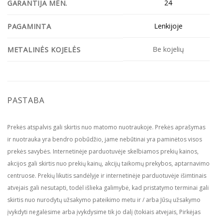
24
GARANTIJA MĖN.
Lenkijoje
PAGAMINTA
Be kojelių
METALINĖS KOJELĖS
PASTABA
Prekės atspalvis gali skirtis nuo matomo nuotraukoje. Prekės aprašymas
ir nuotrauka yra bendro pobūdžio, jame nebūtinai yra paminėtos visos
prekės savybės. Internetinėje parduotuvėje skelbiamos prekių kainos,
akcijos gali skirtis nuo prekių kainų, akcijų taikomų prekybos, aptarnavimo
centruose. Prekių likutis sandėlyje ir internetinėje parduotuvėje išimtinais
atvejais gali nesutapti, todėl išlieka galimybė, kad pristatymo terminai gali
skirtis nuo nurodytų užsakymo pateikimo metu ir / arba Jūsų užsakymo
įvykdyti negalėsime arba įvykdysime tik jo dalį (tokiais atvejais, Pirkėjas