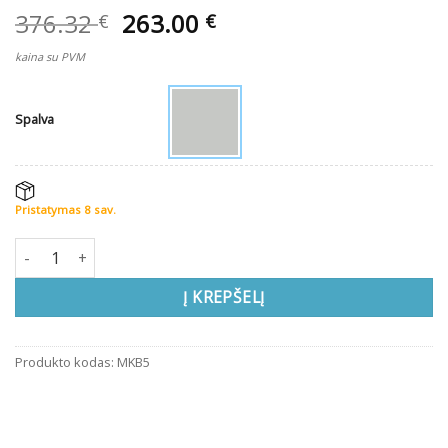
Original
Current
376.32
263.00
€
€
price
price
kaina su PVM
was:
is:
376.32 €.
263.00 €.
Spalva
Pristatymas 8 sav.
produkto kiekis: Nešvarių rūbų spinta MKB5
Į KREPŠELĮ
Produkto kodas:
MKB5