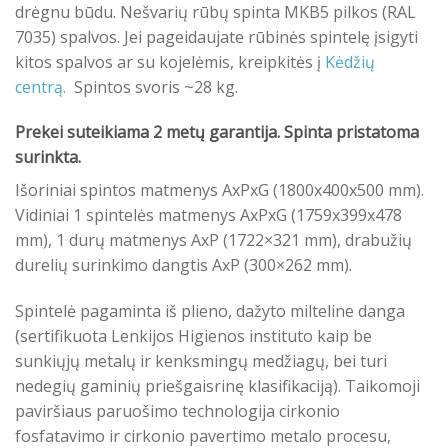
drėgnu būdu. Nešvarių rūbų spinta MKB5 pilkos (RAL
7035) spalvos. Jei pageidaujate rūbinės spintelę įsigyti
kitos spalvos ar su kojelėmis, kreipkitės į
Kėdžių
centrą.
Spintos svoris ~28 kg.
Prekei suteikiama 2 metų garantija. Spinta pristatoma
surinkta.
Išoriniai spintos matmenys AxPxG (1800x400x500 mm).
Vidiniai 1 spintelės matmenys AxPxG (1759x399x478
mm), 1 durų matmenys AxP (1722×321 mm), drabužių
durelių surinkimo dangtis AxP (300×262 mm).
Spintelė pagaminta iš plieno, dažyto milteline danga
(sertifikuota Lenkijos Higienos instituto kaip be
sunkiųjų metalų ir kenksmingų medžiagų, bei turi
nedegių gaminių priešgaisrinę klasifikaciją). Taikomoji
paviršiaus paruošimo technologija cirkonio
fosfatavimo ir cirkonio pavertimo metalo procesu,