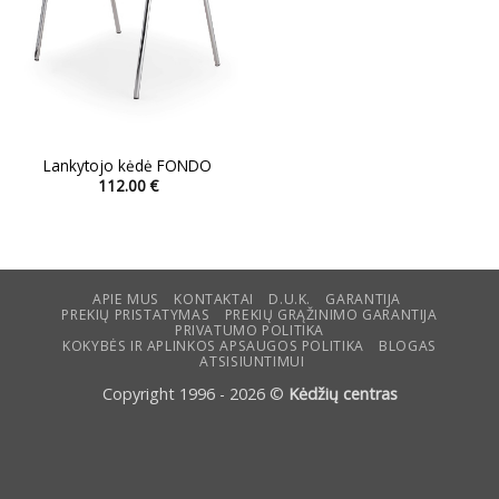
Lankytojo kėdė FONDO
112.00
€
This
product
has
multiple
variants.
APIE MUS
KONTAKTAI
D.U.K.
GARANTIJA
PREKIŲ PRISTATYMAS
PREKIŲ GRĄŽINIMO GARANTIJA
The
PRIVATUMO POLITIKA
options
KOKYBĖS IR APLINKOS APSAUGOS POLITIKA
BLOGAS
ATSISIUNTIMUI
may
be
Copyright 1996 - 2026 ©
Kėdžių centras
chosen
on
the
product