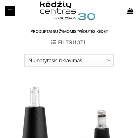
Skip
to
content
PRODUKTAI SU ŽYMOMIS “PĖDUTĖS KĖDEI”
FILTRUOTI