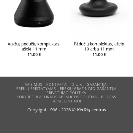
Aukštų pėdučių komplektas,
Pėdučių komplektas, ašelė
ašelė 11 mm
10 arba 11 mm
11.00
€
11.00
€
This
This
product
product
has
has
multiple
multiple
variants.
variants.
APIE MUS
KONTAKTAI
D.U.K.
GARANTIJA
PREKIŲ PRISTATYMAS
PREKIŲ GRĄŽINIMO GARANTIJA
The
The
PRIVATUMO POLITIKA
options
options
KOKYBĖS IR APLINKOS APSAUGOS POLITIKA
BLOGAS
ATSISIUNTIMUI
may
may
be
be
Copyright 1996 - 2026 ©
Kėdžių centras
chosen
chosen
on
on
the
the